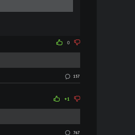
0
157
+1
767