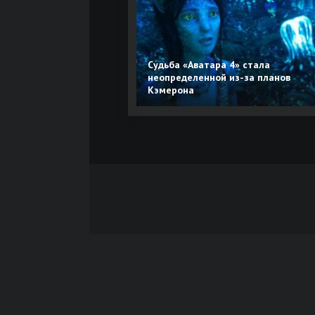
Судьба «Аватара 4» стала
неопределенной из-за планов
Кэмерона