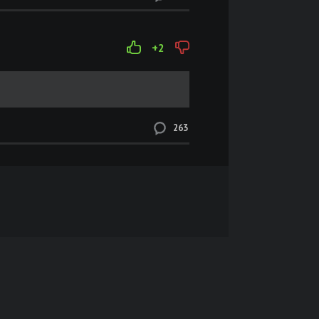
+2
263