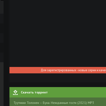
Для зарегистрированных - новые серии и каче
Скачать торрент
Туутикки Толонен – Бука. Нежданные гости (2021) MP3