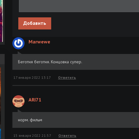
Добавить
Marwewe
Беготня беготня. Концовка супер.
17 января 2022 13:17
Ответить
ARI71
норм. фильм
15 января 2022 21:57
Ответить