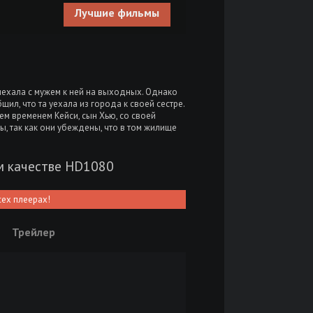
Лучшие фильмы
ехала с мужем к ней на выходных. Однако
щил, что та уехала из города к своей сестре.
Тем временем Кейси, сын Хью, со своей
, так как они убеждены, что в том жилище
м качестве HD1080
сех плеерах!
Трейлер