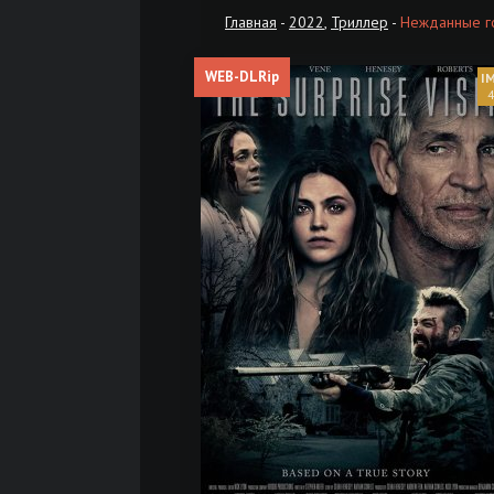
Главная
-
2022
,
Триллер
-
Нежданные го
WEB-DLRip
4