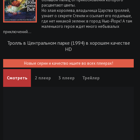
расцветают цветы.
Но злая королева, владычица Царства троллей,
узнает о секрете Стенли и ссылает его подальше,
где нет никакой зелени: в город Нью-Йорк! А там
маленького героя ждет много небывалых
приключений...
Тролль в Центральном парке (1994) в хорошем качестве
HD
Новые серии и качество ищите во всех плеерах!
Смотреть
2 плеер
3 плеер
Трейлер