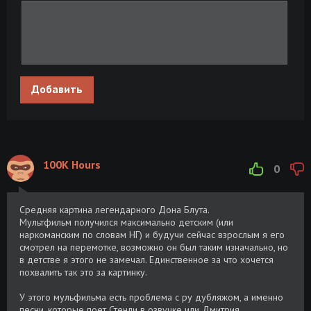
Добавить
100K Hours
0
Средняя картина легендарного Дона Блута.
Мультфильм получился максимально детским (или
наркоманским по словам НГ) и будучи сейчас взрослым я его
смотрел на перемотке, возможно он был таким изначально, но
в детстве я этого не замечал. Единственное за что хочется
похвалить так это за картинку.
У этого мульфильма есть проблема с ру дубляжом, а именно
песни, которые поет Стенли в озвучке или Дмитрия