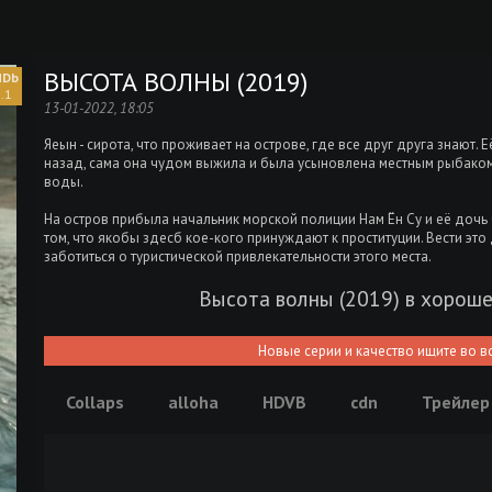
ВЫСОТА ВОЛНЫ (2019)
.1
13-01-2022, 18:05
Яеын - сирота, что проживает на острове, где все друг друга знают.
назад, сама она чудом выжила и была усыновлена местным рыбаком.
воды.
На остров прибыла начальник морской полиции Нам Ён Су и её дочь 
том, что якобы здесб кое-кого принуждают к проституции. Вести это
заботиться о туристической привлекательности этого места.
Высота волны (2019) в хорош
Новые серии и качество ищите во в
Collaps
alloha
HDVB
cdn
Трейлер