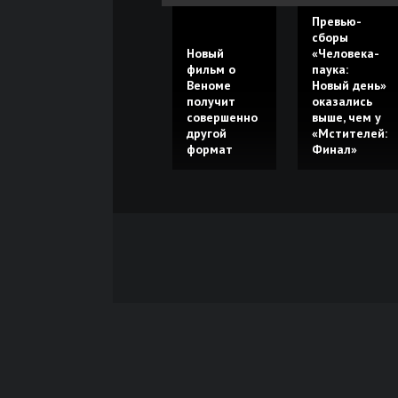
Превью-
сборы
Новый
«Человека-
фильм о
паука:
Веноме
Новый день»
получит
оказались
совершенно
выше, чем у
другой
«Мстителей:
формат
Финал»