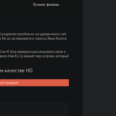
Лучшие фильмы
 Её родители погибли из-за цунами много лет
 Но из-за пережитого стресса, Яеын боится
Сон И. Она намерена расследовать слухи о
 дело Нам Ён Су мешает мэр острова, который
ем качестве HD
сех плеерах!