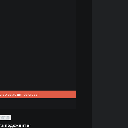
ство выходят быстрее!
та подождите!