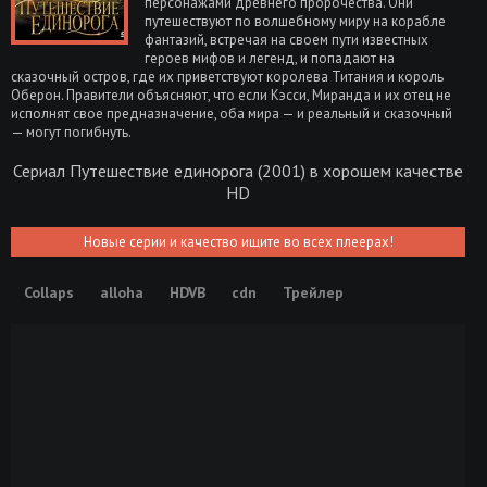
персонажами древнего пророчества. Они
путешествуют по волшебному миру на корабле
фантазий, встречая на своем пути известных
героев мифов и легенд, и попадают на
сказочный остров, где их приветствуют королева Титания и король
Оберон. Правители объясняют, что если Кэсси, Миранда и их отец не
исполнят свое предназначение, оба мира — и реальный и сказочный
— могут погибнуть.
Сериал Путешествие единорога (2001) в хорошем качестве
HD
Новые серии и качество ищите во всех плеерах!
Collaps
alloha
HDVB
cdn
Трейлер