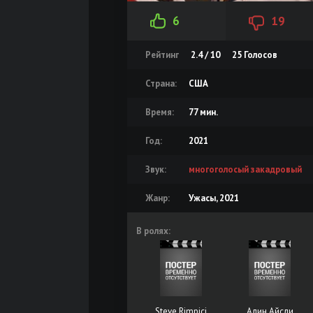
6
19
Рейтинг
2.4 / 10
25
Голосов
Страна:
США
Время:
77 мин.
Год:
2021
Звук:
многоголосый закадровый
Жанр:
Ужасы, 2021
В ролях:
Steve Rimpici
Алин Айсли