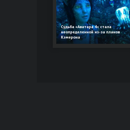
Судьба «Аватара 4» стала
неопределенной из-за планов
Кэмерона