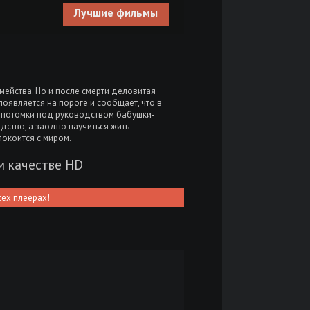
Лучшие фильмы
ейства. Но и после смерти деловитая
оявляется на пороге и сообщает, что в
 потомки под руководством бабушки-
дство, а заодно научиться жить
покоится с миром.
м качестве HD
сех плеерах!