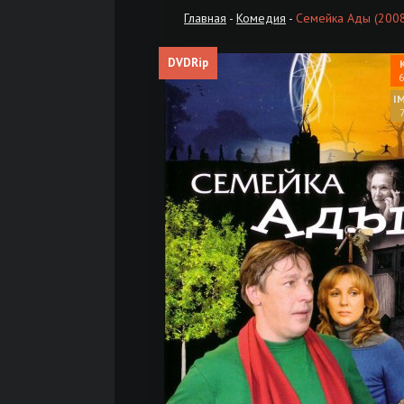
Главная
-
Комедия
-
Семейка Ады (2008
DVDRip
6
7