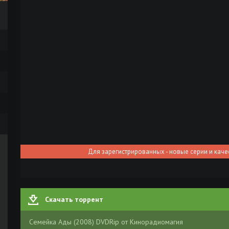
Для зарегистрированных - новые серии и каче
Скачать торрент
Семейка Ады (2008) DVDRip от Кинорадиомагия