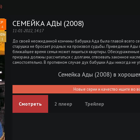
)
СЕМЕЙКА АДЫ (2008)
.4
11-01-2022, 14:17
.1
До своей неожиданной кончины бабушка Ада была главой всего сем
старушка не бросает родных на произвол судьбы. Приведение Ады п
ближайшее время семья может лишиться квартиры. Обескураженные
призрака должны рассчитаться с долгами, отвоевать законное насле
самостоятельно. В противном случае дух бабушки Ады никогда не у
Семейка Ады (2008) в хороше
Новые серии и качество ищите во в
Смотреть
2 плеер
Трейлер