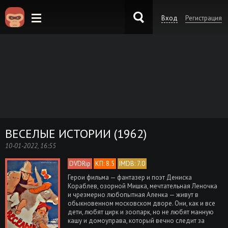
Вход
Регистрация
KinoKong.es
ВЕСЕЛЫЕ ИСТОРИИ (1962)
10-01-2022, 16:55
DVDRip
КП: 8.5
IMDB: 7.0
Герои фильма — фантазер и поэт Дениска
Кораблев, озорной Мишка, мечтательная Леночка
и чрезмерно любопытная Аленка — живут в
обыкновенном московском дворе. Они, как и все
дети, любят цирк и зоопарк, но не любят манную
кашу и домоуправа, который вечно следит за