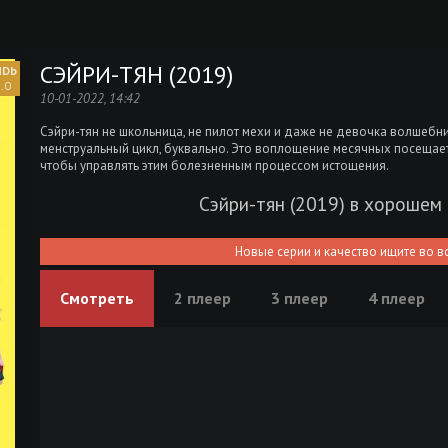
СЭЙРИ-ТЯН (2019)
.0
10-01-2022, 14:42
Сэйри-тян не школьница, не пилот мехи и даже не девочка волшебница
менструальный цикл, буквально. Это воплощение месячных посещае
чтобы управлять этим болезненным процессом истощения.
Сэйри-тян (2019) в хорошем
Новые серии и качество ищите во в
Смотреть
2 плеер
3 плеер
4 плеер