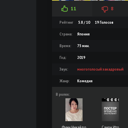
11
8
Рейтинг
5.8 / 10
19
Голосов
Страна:
Япония
Время:
75 мин.
Год:
2019
Звук:
многоголосый закадровый
Жанр:
Комедия
В ролях:
Фуми Никайдо
Саири Ито