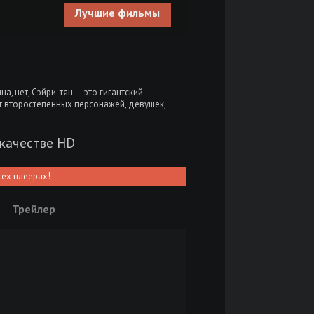
Лучшие фильмы
, нет, Сэйри-тян — это гигантский
т второстепенных персонажей, девушек,
 качестве HD
сех плеерах!
Трейлер