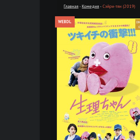
Главная
-
Комедия
-
Сэйри-тян (2019)
WEBDL
6