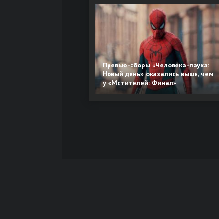
Превью-сборы «Человека-паука:
Новый день» оказались выше, чем
у «Мстителей: Финал»