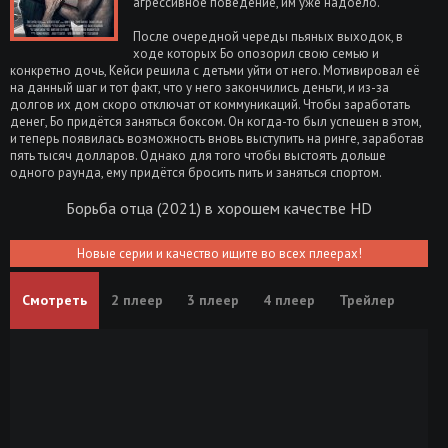
агрессивное поведение, им уже надоело.
После очередной череды пьяных выходок, в
ходе которых Бо опозорил свою семью и
конкретно дочь, Кейси решила с детьми уйти от него. Мотивировал её
на данный шаг и тот факт, что у него закончились деньги, и из-за
долгов их дом скоро отключат от коммуникаций. Чтобы заработать
денег, Бо придётся заняться боксом. Он когда-то был успешен в этом,
и теперь появилась возможность вновь выступить на ринге, заработав
пять тысяч долларов. Однако для того чтобы выстоять дольше
одного раунда, ему придётся бросить пить и заняться спортом.
Борьба отца (2021) в хорошем качестве HD
Новые серии и качество ищите во всех плеерах!
Смотреть
2 плеер
3 плеер
4 плеер
Трейлер