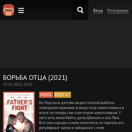
Вход
Регистрация
KinoKong.es
БОРЬБА ОТЦА (2021)
10-01-2022, 10:02
WEBDL
IMDB: 4.7
Бо Лоусон в детстве видел плохой шаблон
поведения мужчины в виде отца-алкоголика и в
итоге он теперь сам стал отцом-алкоголиком. У
него есть жена Кейси, дочь Шеннон и сын Люк.
Все они хорошо к нему относятся, но терпеть его
регулярные запои и связанное с этим