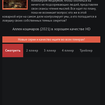
психиатром-медиумом, чтобы охотиться на
ничего не подозревающих людей, представляя
свои сеансы чтения мыслей. Все идет по плану,
пока не возникает вопрос: кто же в этой
коварной игре на самом деле контролирует умы, а кто попадается в
ловушку своих собственных темных секретов?
Аллея кошмаров (2021) в хорошем качестве HD
Новые серии и качество ищите во всех плеерах!
Смотреть
2 плеер
3 плеер
4 плеер
Трейлер