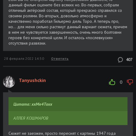
Аллея кошмаров / Nightmare Alley
Размер: 2.18
Скачать
данный фильм оцените без всяких но. Во-первых, собрали
(2021) WEB-DLRip [MVO]
GB
отличный актёрский состав, который прекрасно справился со
своими ролями. Во-вторых, довольно атмосферно и
Аллея кошмаров / Nightmare Alley
Размер: 9.51
Скачать
качественно поработал Гильермо дель Торо. А теперь про,
(2021) WEB-DL [H.264/1080p] [MVO]
GB
но… для меня сильно растянут данный вариант сюжета, причем
в нем не чувствуется завершенность, очень много болтовни
героев без конкретной цели. И осталось «послевкусия»
Аллея кошмаров / Nightmare Alley
Размер: 4.71
Скачать
отсутствия развязки.
(1947) BDRip [H.264/720p] [MVO] [PR]
GB
28 февраля 2022 14:50
Ответить
407
Tanyushckin
0
Цитата: xxMe4Taxx
АЛЛЕЯ КОШМАРОВ
Сюжет не заезжен, просто переснят с картины 1947 года