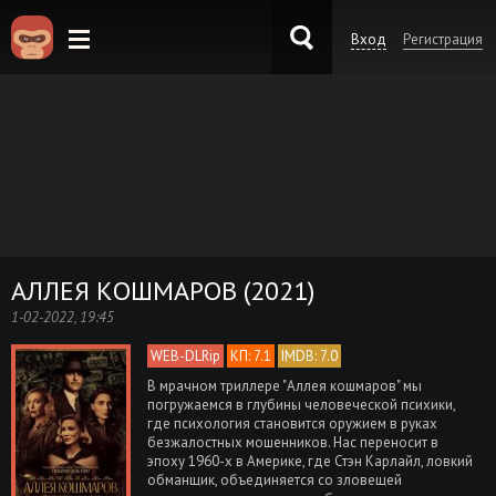
Вход
Регистрация
KinoKong.es
АЛЛЕЯ КОШМАРОВ (2021)
1-02-2022, 19:45
WEB-DLRip
КП: 7.1
IMDB: 7.0
В мрачном триллере "Аллея кошмаров" мы
погружаемся в глубины человеческой психики,
где психология становится оружием в руках
безжалостных мошенников. Нас переносит в
эпоху 1960-х в Америке, где Стэн Карлайл, ловкий
обманщик, объединяется со зловещей