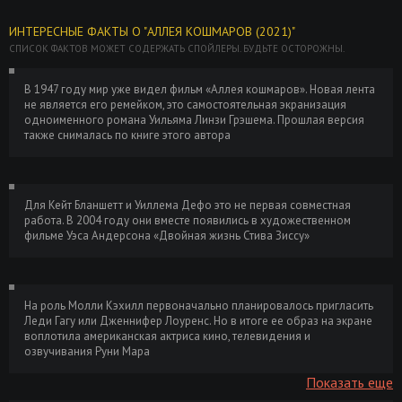
(2021) BDRip от MegaPeer | D
GB
ИНТЕРЕСНЫЕ ФАКТЫ О "АЛЛЕЯ КОШМАРОВ (2021)"
Аллея кошмаров / Nightmare Alley
Размер: 1.78
Скачать
СПИСОК ФАКТОВ МОЖЕТ СОДЕРЖАТЬ СПОЙЛЕРЫ. БУДЬТЕ ОСТОРОЖНЫ.
(2021) BDRip-AVC от Generalfilm |
GB
Невафильм
В 1947 году мир уже видел фильм «Аллея кошмаров». Новая лента
не является его ремейком, это самостоятельная экранизация
Аллея кошмаров / Nightmare Alley
Размер:
Скачать
одноименного романа Уильяма Линзи Грэшема. Прошлая версия
(1947) BDRemux 1080p | P
28.55 GB
также снималась по книге этого автора
Аллея кошмаров / Nightmare Alley
Размер:
Скачать
(2021) UHD WEB-DL-HEVC 2160p | 4K |
16.43 GB
SDR | D, P
Для Кейт Бланшетт и Уиллема Дефо это не первая совместная
работа. В 2004 году они вместе появились в художественном
фильме Уэса Андерсона «Двойная жизнь Стива Зиссу»
Аллея кошмаров / Nightmare Alley
Размер:
Скачать
(2021) UHD BDRemux 2160p | 4K | HDR |
66.56 GB
Dolby Vision Profile 8 | D, P, A
На роль Молли Кэхилл первоначально планировалось пригласить
Аллея кошмаров / Nightmare Alley
Размер:
Скачать
Леди Гагу или Дженнифер Лоуренс. Но в итоге ее образ на экране
(2021) BDRip 2160p | 4K | HDR | D
37.10 GB
воплотила американская актриса кино, телевидения и
озвучивания Руни Мара
Аллея кошмаров / Nightmare Alley
Размер: 2.85
Скачать
Показать еще
(2021) BDRip-AVC от HELLYWOOD | D
GB