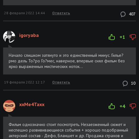
28 февраля 2022 14:44
Ответить
407
igoryaba
+1
Начало слишком затянуто и это единственный минус. Гилье?
рмо дель То?ро Го?мес, наверное, впервые снял фильм без
ярко выраженных мистических ноток...
19 февраля 2022 12:17
Ответить
10
xxMe4Taxx
+4
Фильм однозначно стоит посмотреть. Незаезженный сюжет и
неспешно развививающиеся события + хорошо подобранный
актерский состав - Дефо, Бланшет и др. Продажа страхов и