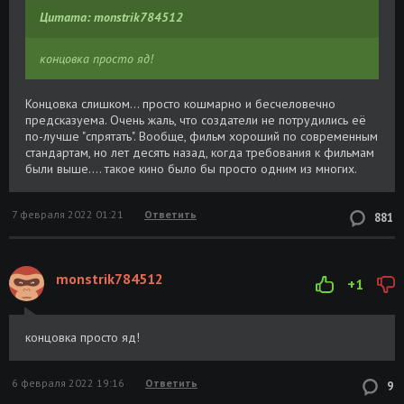
Цитата: monstrik784512
концовка просто яд!
Концовка слишком... просто кошмарно и бесчеловечно
предсказуема. Очень жаль, что создатели не потрудились её
по-лучше "спрятать". Вообще, фильм хороший по современным
стандартам, но лет десять назад, когда требования к фильмам
были выше.... такое кино было бы просто одним из многих.
7 февраля 2022 01:21
Ответить
881
monstrik784512
+1
концовка просто яд!
6 февраля 2022 19:16
Ответить
9