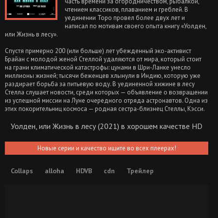
часть времени за огородничеством, рыбалкой,
чтением классиков, плаванием и греблей. В
уединении Торо провел более двух лет и
написал по мотивам своего опыта книгу «Уолден,
или Жизнь в лесу».
Спустя примерно 200 (или больше) лет убежденный эко-активист
Брайан с молодой женой Стеллой удаляются от мира, который стоит
на грани климатической катастрофы: цунами в Шри-Ланке унесло
миллионы жизней; тысячи беженцев хлынули в Индию, которую уже
раздирает борьба за питьевую воду. В уединенной хижине в лесу
Стелла слушает новости, среди которых — объявление о возвращении
из успешной миссии на Луне очередного отряда астронавтов. Одна из
этих покорительниц космоса — родная сестра-близнец Стеллы, Кэсси.
Уолден, или Жизнь в лесу (2021) в хорошем качестве HD
Новые серии и качество ищите во всех плеерах!
Collaps
alloha
HDVB
cdn
Трейлер