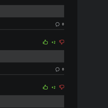
0
+2
0
+2