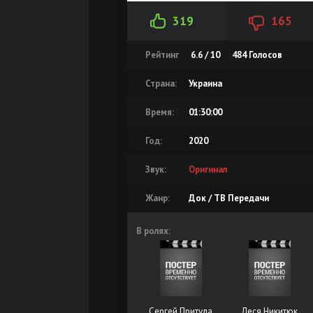
319
165
Рейтинг
6.6 / 10
484
Голосов
Страна:
Украина
Время:
01:30:00
Год:
2020
Звук:
Оригинал
Жанр:
Док / ТВ Передачи
В ролях:
Сергей Притула
Леся Никитюк