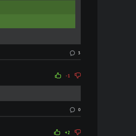
3
-1
0
+2