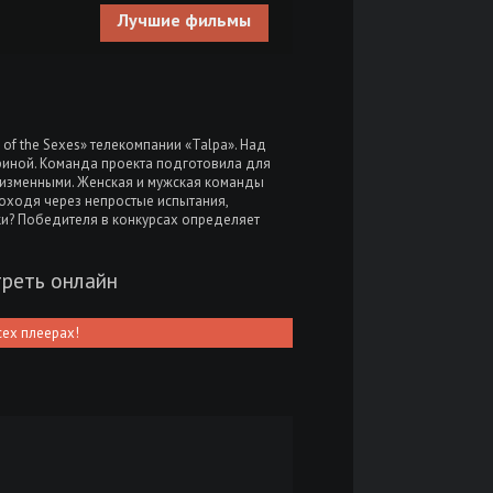
Лучшие фильмы
of the Sexes» телекомпании «Talpa». Над
иной. Команда проекта подготовила для
еизменными. Женская и мужская команды
оходя через непростые испытания,
шки? Победителя в конкурсах определяет
треть онлайн
сех плеерах!