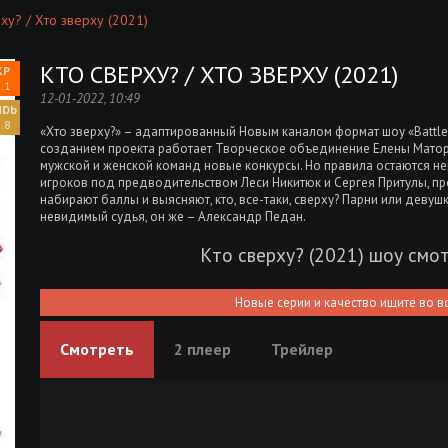
ху? / Хто зверху (2021)
КТО СВЕРХУ? / ХТО ЗВЕРХУ (2021)
.1
12-01-2022, 10:49
.8
«Хто зверху?» – адаптированный Новым каналом формат шоу «Battle 
созданием проекта работает Творческое объединение Елены Матор
мужской и женской команд новые конкурсы. Но правила остаются н
игроков под предводительством Леси Никитюк и Сергея Притулы, пр
набирают баллы и выясняют, кто, все-таки, сверху? Парни или деву
невидимый судья, он же – Александр Педан.
Кто сверху? (2021) шоу смо
Новые серии и качество ищите во в
Смотреть
2 плеер
Трейлер