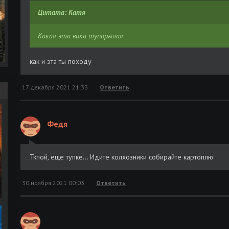
Цитата: Катя
Какая эта вика тупорылая
как и эта ты походу
17 декабря 2021 21:33
Ответить
Федя
Ткпой, еще тупке... Идите колхозники собирайте картоплю
30 ноября 2021 00:03
Ответить