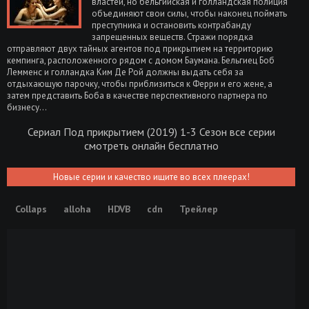
властей, но бельгийская и голландская полиция
объединяют свои силы, чтобы наконец поймать
преступника и остановить контрабанду
запрещенных веществ. Стражи порядка
отправляют двух тайных агентов под прикрытием на территорию
кемпинга, расположенного рядом с домом Баумана. Бельгиец Боб
Лемменс и голландка Ким Де Рой должны выдать себя за
отдыхающую парочку, чтобы приблизиться к Ферри и его жене, а
затем представить Боба в качестве перспективного партнера по
бизнесу...
Сериал Под прикрытием (2019) 1-3 Сезон все серии
смотреть онлайн бесплатно
Новые серии и качество ищите во всех плеерах!
Collaps
alloha
HDVB
cdn
Трейлер