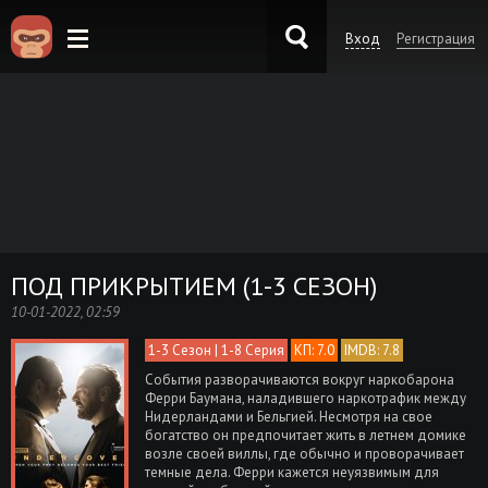
Вход
Регистрация
KinoKong.es
ПОД ПРИКРЫТИЕМ (1-3 СЕЗОН)
10-01-2022, 02:59
1-3 Сезон | 1-8 Серия
КП: 7.0
IMDB: 7.8
События разворачиваются вокруг наркобарона
Ферри Баумана, наладившего наркотрафик между
Нидерландами и Бельгией. Несмотря на свое
богатство он предпочитает жить в летнем домике
возле своей виллы, где обычно и проворачивает
темные дела. Ферри кажется неуязвимым для