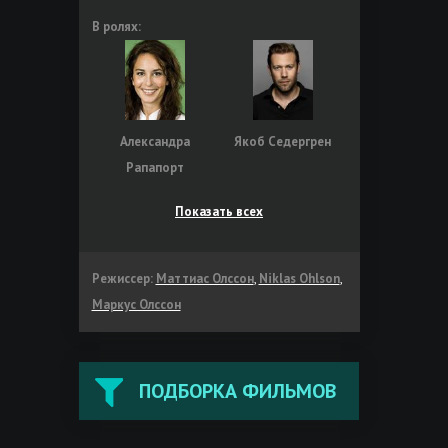
В ролях:
Александра
Якоб Седергрен
Рапапорт
Показать всех
Режиссер:
Маттиас Олссон
,
Niklas Ohlson
,
Маркус Олссон
ПОДБОРКА ФИЛЬМОВ