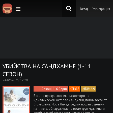
Вход
Регистрация
KinoKong.es
УБИЙСТВА НА САНДХАМНЕ (1-11
СЕЗОН)
24-08-2025, 12:20
1-11 Сезон | 1-6 Серия
КП: 6.8
IMDB: 6.9
В одно прекрасное июльское утро на
идиллическом острове Сандхамн, поблизости от
Стокгольма, Нора Линде, отдыхающая с детьми
на пляже, обнаруживает в воде труп мужчины и
сообщает об этом в столичную полицию.