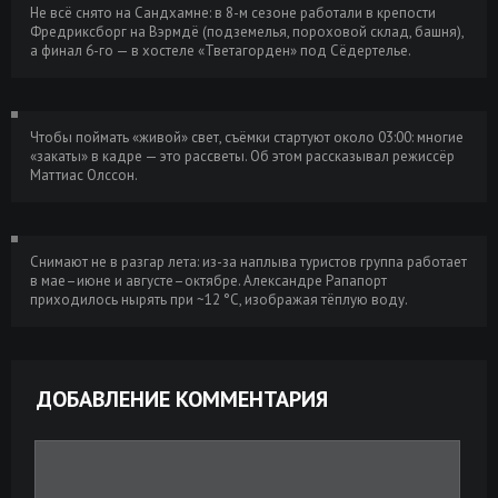
Не всё снято на Сандхамне: в 8-м сезоне работали в крепости
Фредриксборг на Вэрмдё (подземелья, пороховой склад, башня),
а финал 6-го — в хостеле «Тветагорден» под Сёдертелье.
Чтобы поймать «живой» свет, съёмки стартуют около 03:00: многие
«закаты» в кадре — это рассветы. Об этом рассказывал режиссёр
Маттиас Олссон.
Снимают не в разгар лета: из-за наплыва туристов группа работает
в мае–июне и августе–октябре. Александре Рапапорт
приходилось нырять при ~12 °C, изображая тёплую воду.
ДОБАВЛЕНИЕ КОММЕНТАРИЯ