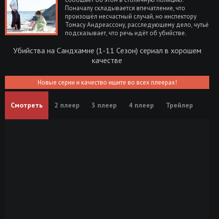
Поначалу складывается впечатление, что
произошёл несчастный случай, но инспектору
Томасу Андреассону, расследующему дело, чутьё
подсказывает, что речь идёт об убийстве.
Убийства на Сандхамне (1-11 Сезон) сериал в хорошем
качестве
Новые серии и качество ищите во всех плеерах!
Смотреть
2 плеер
3 плеер
4 плеер
Трейлер