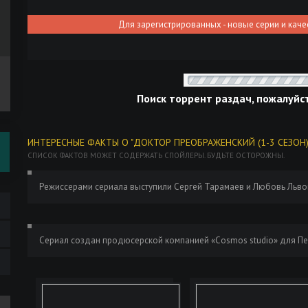
Для зарегистрированных - новые серии и каче
Поиск торрент раздач, пожалуйс
ИНТЕРЕСНЫЕ ФАКТЫ О "ДОКТОР ПРЕОБРАЖЕНСКИЙ (1-3 СЕЗОН)
СПИСОК ФАКТОВ МОЖЕТ СОДЕРЖАТЬ СПОЙЛЕРЫ. БУДЬТЕ ОСТОРОЖНЫ.
Режиссерами сериала выступили Cергей Тарамаев и Любовь Львов
Сериал создан продюсерской компанией «Cosmos studio» для Пе