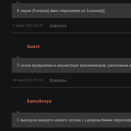
8 серия (3сезона) явно перезалита из 1сезона(((
3 июня 2026 18:09
Ответить
Guest
3 сезон превратили в неуместную трагикомедию, уничтожили в
28 мая 2026 05:58
Ответить
SamaSvoya
С выходом каждого нового сезона с удовольствием пересма