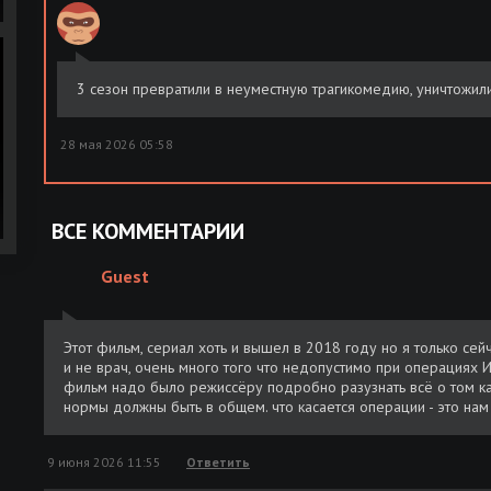
3 сезон превратили в неуместную трагикомедию, уничтожили
28 мая 2026 05:58
ВСЕ КОММЕНТАРИИ
Guest
Этот фильм, сериал хоть и вышел в 2018 году но я только сейч
и не врач, очень много того что недопустимо при операциях 
фильм надо было режиссёру подробно разузнать всё о том к
нормы должны быть в общем. что касается операции - это нам 
9 июня 2026 11:55
Ответить