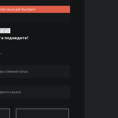
ство выходят быстрее!
та подождите!
"
а («Зимний путь»).
рвого канала.