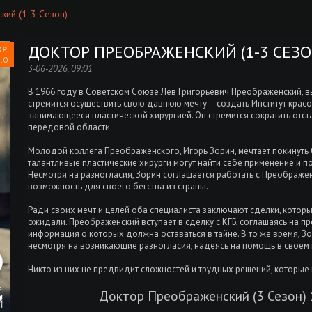
ий (1-3 Сезон)
ДОКТОР ПРЕОБРАЖЕНСКИЙ (1-3 СЕЗО
.0
3-06-2026, 09:01
В 1966 году в Советском Союзе Лев Григорьевич Преображенский, 
стремится осуществить свою давнюю мечту – создать Институт красо
занимающееся пластической хирургией. Он стремится сократить отс
передовой области.
Молодой коллега Преображенского, Игорь Зорин, мечтает покинуть С
талантливые пластические хирурги могут найти себе применение и 
Несмотря на разногласия, Зорин соглашается работать с Преображенс
возможность для своего бегства из страны.
Ради своих мечт и целей оба специалиста заключают сделки, котор
ожидали. Преображенский вступает в сделку с КГБ, соглашаясь на пр
информация о которых должна оставаться в тайне. В то же время, З
несмотря на возникающие разногласия, надеясь на помощь в своем 
Никто из них не предвидит сложностей и трудных решений, которые
Доктор Преображенский (3 Сезон) 1,