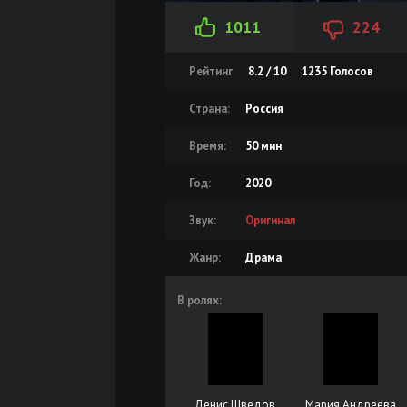
1011
224
Рейтинг
8.2 / 10
1235
Голосов
Страна:
Россия
Время:
50 мин
Год:
2020
Звук:
Оригинал
Жанр:
Драма
В ролях:
Денис Шведов
Мария Андреева