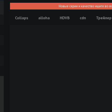
Новые серии и качество ищите во в
Collaps
alloha
HDVB
cdn
Трейлер