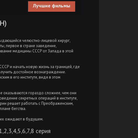
Лучшие фильмы
Н)
выдающийся челюстно-лицевой хирург,
ты, первое в стране заведение,
тавание медицины СССР от Запада в этой
ССР и начать новую жизнь за границей, где
получить достойное вознаграждение.
ким в его институте, видя в этом
ые оказываются гораздо сложнее, чем они
оведение секретных операций в институте,
орин решает работать с Преображенским,
плане бегства.
 их ожидают в будущем.
2,3,4,5,6,7,8 серия