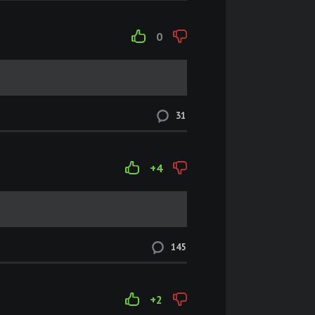
0
31
+4
145
+2