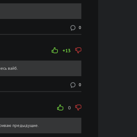
0
+13
есь вайб.
0
0
триваю предыдущие.