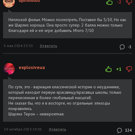
| iTunes
GB
-2
Та еще парочка / Long Shot (2019)
Размер:
Скачать
BDRemux 1080p от селезень | iTunes
26.09 GB
Неплохой фильм. Можно посмотреть. Поставил бы 5/10, Но как
же Шарлиз хороша. Она просто супер. 2 балла можно только
благодаря ей и её игре добавить. Итого 7/10
Та еще парочка / Long Shot (2019) BDRip
Размер: 4.65
Скачать
720p от селезень | iTunes
GB
5 мая 2024 23:33
Ответить
-1
Та еще парочка / Long Shot (2019) BDRip
Размер: 9.45
Скачать
1080p от селезень | iTunes
GB
explosiveua
+1
Та ещё парочка / Long Shot (2019) BDRip
Размер: 13.7
Скачать
[H.264/1080p]
GB
По сути, это - вариация классической истории о неудачнике,
Та еще парочка / Long Shot (2019) BDRip
Размер: 2.48
Скачать
который находит первую красавицу/красавца школы, только
[H.264]
GB
перенесенная в более глобальный масштаб.
Не сказал бы, что я в восторге, но отдельные эпизоды
Та еще парочка / Long Shot (2019) BDRip
Размер: 2.13
Скачать
понравились
GB
Шарлиз Терон – невероятная.
Та еще парочка / Long Shot (2019) BDRip
Размер: 4.06
Скачать
19 октября 2023 19:01
Ответить
124
[720p] ATV
GB