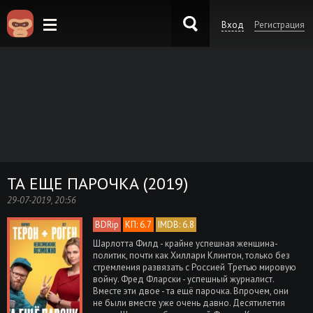
Вход
Регистрация
KinoKong.es
ТА ЕЩЕ ПАРОЧКА (2019)
29-07-2019, 20:56
BDRip
КП: 6.7
IMDB: 6.8
Шарлотта Филд - крайне успешная женщина-
политик, почти как Хиллари Клинтон, только без
стремления развязать с Россией Третью мировую
войну. Фред Фларски - успешный журналист.
Вместе эти двое - та ещё парочка. Впрочем, они
не были вместе уже очень давно. Десятилетия