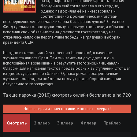
назад Шарлотта была няней Фреда. Красивая
блондинка ещё тогда запала в его сердце,
однако педофилия её не интересовала и
соответственно к романтическим чувствам
несовершеннолетнего мальчика она была равнодушной. С тех пор
Филд сделала головокружительную карьеру в политике, и образцово
исполнив свои обязанности на должности госсекретаря, у неё
открылись неплохие перспективы победы на грядущих выборах
президента США.
На одно из мероприятий, устроенных Шарлоттой, в качестве
журналиста явился Фред. Там они заметили друг друга, и она,
всполошённая возникшими в результате этого эмоциями, наняли
Фларски для написания текстов предвыборных выступлений. Этот шаг
их двоих существенно сблизил. Однако роман с эксцентричным
журналистом вряд ли пойдёт на пользу предвыборной кампании
безупречного госсекретаря.
Та еще парочка (2019) смотреть онлайн бесплатно в hd 720
Новые серии и качество ищите во всех плеерах!
Смотреть
2 плеер
3 плеер
4 плеер
Трейлер