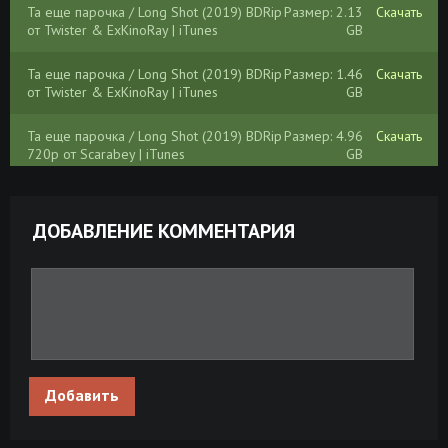
Та еще парочка / Long Shot (2019) BDRip
Размер: 2.13
Скачать
от Twister & ExKinoRay | iTunes
GB
Та еще парочка / Long Shot (2019) BDRip
Размер: 1.46
Скачать
от Twister & ExKinoRay | iTunes
GB
Та еще парочка / Long Shot (2019) BDRip
Размер: 4.96
Скачать
720p от Scarabey | iTunes
GB
Та еще парочка / Long Shot (2019) HDRip
Размер:
Скачать
от Scarabey | iTunes
749.53 MB
ДОБАВЛЕНИЕ КОММЕНТАРИЯ
Та еще парочка / Long Shot (2019) HDRip
Размер: 1.45
Скачать
от Scarabey | iTunes
GB
Та еще парочка / Long Shot (2019) HDRip
Размер:
Скачать
от Generalfilm | КПК | iTunes
471.77 MB
Та еще парочка / Long Shot (2019) BDRip
Размер: 4.31
Скачать
Добавить
720p от HELLYWOOD | iTunes
GB
Та еще парочка / Long Shot (2019) HDRip
Размер:
Скачать