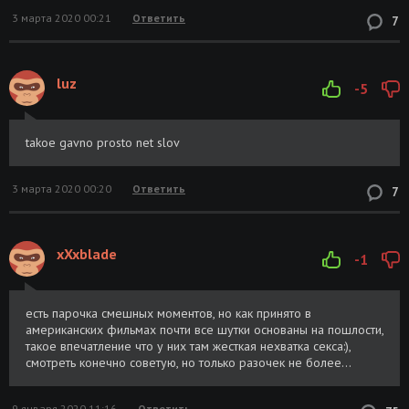
3 марта 2020 00:21
Ответить
7
luz
-5
takoe gavno prosto net slov
3 марта 2020 00:20
Ответить
7
xXxblade
-1
есть парочка смешных моментов, но как принято в
американских фильмах почти все шутки основаны на пошлости,
такое впечатление что у них там жесткая нехватка секса:),
смотреть конечно советую, но только разочек не более...
9 января 2020 11:16
Ответить