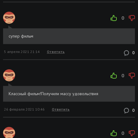
Та еще парочка / Long Shot (2019) BDRip
Размер: 4.65
Скачать
[H.264/720p]
GB
0
супер фильм
5 апреля 2021 21:14
Ответить
0
0
Классный фильм!Получили массу удовольствия
26 февраля 2021 10:46
Ответить
0
0