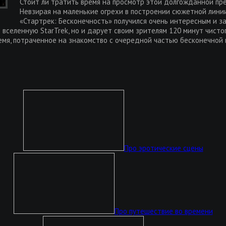
Стоит ли тратить время на просмотр этой долгожданной пр
Невзирая на маленькие огрехи в построении сюжетной линии
«Стартрек: Бесконечность» получился очень интересным и 
 вселенную StarTrek, но и дарует своим зрителям 120 минут чист
емя, потраченное на знакомство с очередной частью бесконечной 
Про эротические сцены
Про путешествие во времени