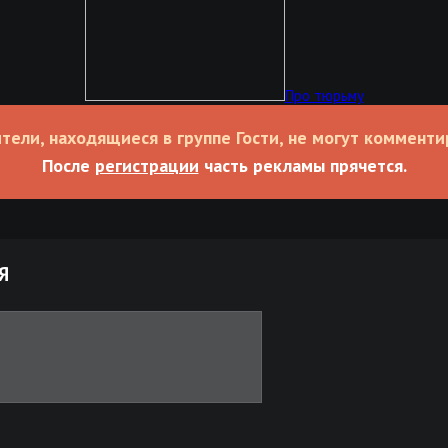
Про тюрьму
тели, находящиеся в группе Гости, не могут комменти
После
регистрации
часть рекламы прячется.
Я