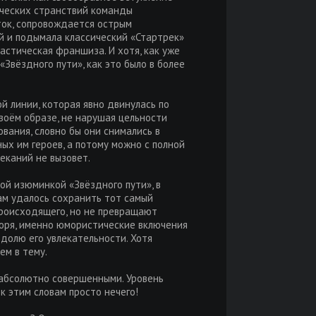
ических странствий команды
ток, сопровождается острым
й и подымала классический «Стартрек»
астическая франшиза. И хотя, как уже
Звёздного пути», как это было в более
й линии, которая явно двинулась по
воём образе, не нарушая цельности
ования, словно бы они снимались в
ых им героев, а потому можно с полной
еканий не вызовет.
ой изюминкой «Звёздного пути», в
ам удалось сохранить тот самый
происходящего, но не превращают
оря, именно юмористические включения
долю его увлекательности. Хотя
ем в тему.
 абсолютно совершенными. Уровень
 этим словам просто нечего!