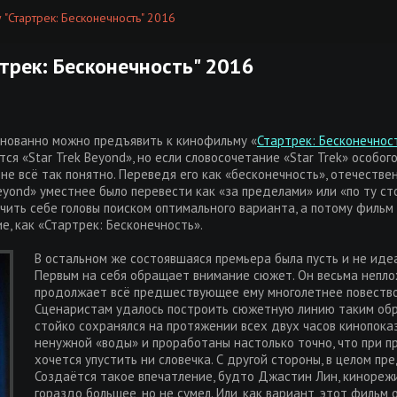
 "Стартрек: Бесконечность" 2016
трек: Бесконечность" 2016
снованно можно предъявить к кинофильму «
Стартрек: Бесконечнос
тся «Star Trek Beyond», но если словосочетание «Star Trek» особо
 не всё так понятно. Переведя его как «бесконечность», отечестве
eyond» уместнее было перевести как «за пределами» или «по ту сто
ть себе головы поиском оптимального варианта, а потому фильм и
 как «Стартрек: Бесконечность».
В остальном же состоявшаяся премьера была пусть и не идеа
Первым на себя обращает внимание сюжет. Он весьма неплох
продолжает всё предшествующее ему многолетнее повествов
Сценаристам удалось построить сюжетную линию таким обр
стойко сохранялся на протяжении всех двух часов кинопока
ненужной «воды» и проработаны настолько точно, что при п
хочется упустить ни словечка. С другой стороны, в целом пр
Создаётся такое впечатление, будто Джастин Лин, кинорежи
гораздо большее, но не сумел. Или, как вариант, этот фильм