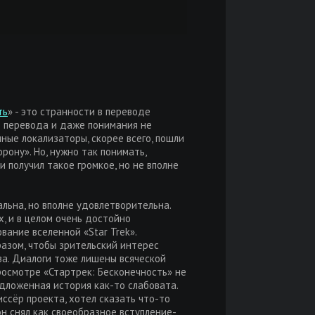
ть
» - это странности в переводе
го перевода и даже понимания не
нные локализаторы, скорее всего, пошли
рону». Но, нужно так понимать,
 получил такое громкое, но не вполне
льна, но вполне удовлетворительна.
, и в целом очень достойно
ание вселенной «Star Trek».
азом, чтобы зрительский интерес
за. Диалоги тоже лишены всяческой
росмотре «Стартрек: Бесконечность» не
едложенная история как-то слабовата.
ссёр проекта, хотел сказать что-то
 он снял как своеобразное вступление-