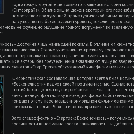
подготовку к другой, ещё только готовящейся истории косм
«Энтерпрайз». Обилие экшна, даже некоторый его переизбы
недостатком продуманной драматургической линии, которы
на существенно более высокий уровень, нежели просто фант
отнюдь не скучен, но ощущение полного погружения во вселенную «
т.
ечность» достойна лишь наивысшей похвалы. В отличие от сюжетно
ствлён великолепно. Старые участники по-прежнему пребывают в с
, а новые персонажи настолько органично влились в канву повеств
ать. Все актёры, без преувеличения, вкладывают душу во вверенн
тинных фанатов «Стар Трека» обсуждаемый кинофильм никаких нар
Юмористическая составляющая, которая всегда была истинн
«Бесконечности» радует своей продуманностью. Сценарист
тонкий баланс, когда шутки разбавляют серьёзность всего 
качественную фантастику в комедию фарса. Собственно гов
придают этому, перенасыщенному экшном фильму основную 
приколы касательно Чехова и водки пришлись как-то не совс
Зато спецэффекты в «Стартрек: Бесконечность» получились
зрелищности кинофильма просто зашкаливает – и добавить к