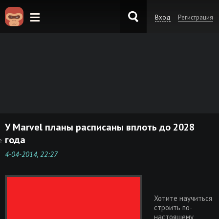
Вход
Регистрация
KinoKong.es
У Marvel планы расписаны вплоть до 2028
года
е
4-04-2014, 22:27
Хотите научиться
строить по-
настоящему