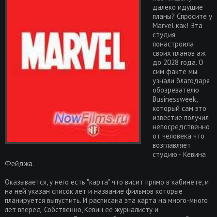
далеко идущие
планы? Спросите у
Marvel как! Эта
студия
понастроила
своих планов аж
до 2028 года. О
сим факте мы
узнали благодаря
обозревателю
Businessweek,
который сам это
известие получил
непосредственно
от человека что
возглавляет
студию - Кевина
Фейджа.
Оказывается, у него есть "карта" что висит прямо в кабинете, и
на ней указан список лет и название фильмов которые
планируется выпустить. И расписана эта карта на много-много
лет вперёд. Собственно, Кевин её журналисту и