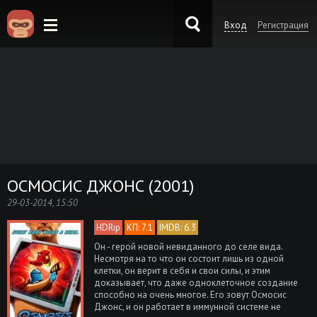
Вход
Регистрация
KinoKong.es
ОСМОСИС ДЖОНС (2001)
29-03-2014, 15:50
HDRip
КП: 7.1
IMDB: 6.3
Он - герой новой невиданного до селе вида.
Несмотря на то что он состоит лишь из одной
клетки, он верит в себя и свои силы, и этим
доказывает, что даже одноклеточное создание
способно на очень многое. Его зовут Осмосис
Джонс, и он работает в иммунной системе не