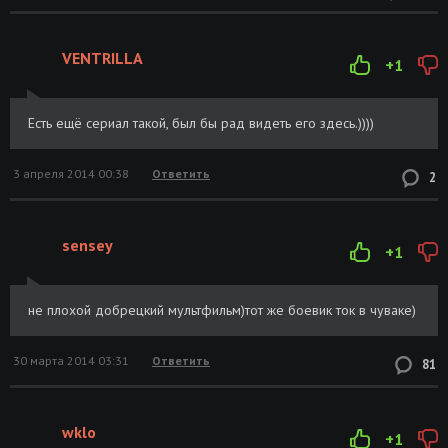
VENTRILLA
+1
Есть ещё сериал такой, был бы рад видеть его здесь.))))
3 апреля 2014 00:38
Ответить
2
sensey
+1
не плохой добрецкий мультфильм)тот же боевик ток в чуваке)
30 марта 2014 03:31
Ответить
81
wklo
+1