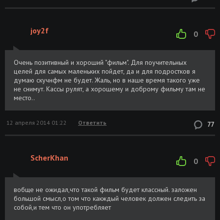
joy2f
0
Очень позитивный и хороший "фильм". Для поучительных
целей для самых маленьких пойдет, да и для подростков я
думаю скучнфм не будет. Жаль, но в наше время такого уже
не снимут. Кассы рулят, а хорошему и доброму фильму там не
место..
12 апреля 2014 01:22
Ответить
77
ScherKhan
0
вобще не ожидал,что такой фильм будет классный. заложен
большой смысл,о том что какждый человек должен следить за
собой,и тем что он употребляет