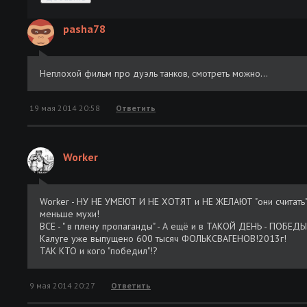
pasha78
Неплохой фильм про дуэль танков, смотреть можно...
19 мая 2014 20:58
Ответить
Worker
Worker - НУ НЕ УМЕЮТ И НЕ ХОТЯТ и НЕ ЖЕЛАЮТ "они считать"! -
меньше мухи!
ВСЕ - " в плену пропаганды" - А ещё и в ТАКОЙ ДЕНЬ - ПОБЕДЫ
Калуге уже выпущено 600 тысяч ФОЛЬКСВАГЕНОВ!2013г!
ТАК КТО и кого "победил"!?
9 мая 2014 20:27
Ответить