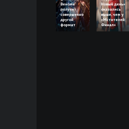
Веноме
Новый день»
получит
оказались
совершенно
выше, чем у
другой
«Мстителей:
формат
Финал»