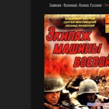
Главная
-
Военный
,
Драма
,
Русские
-
Эк
6
5