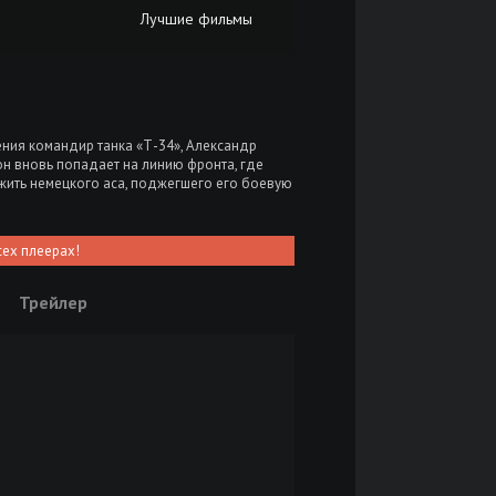
Лучшие фильмы
ения командир танка «Т-34», Александр
он вновь попадает на линию фронта, где
ожить немецкого аса, поджегшего его боевую
сех плеерах!
Трейлер