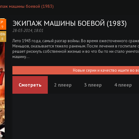
ипаж машины боевой (1983)
ЭКИПАЖ МАШИНЫ БОЕВОЙ (1983)
.9
28-03-2014, 18:01
.8
Лето 1943 года, самый разгар войны. Во время ожесточенного сраж
Меньшов, оказывается тяжело раненым. После лечения в госпитале 
решает рискнуть собственной жизнью и во что бы то ни стало уничт
машину…
Новые серии и качество ищите во в
Смотреть
2 плеер
3 плеер
4 плеер