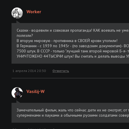
Worker
Сказки - водевили и совковая пропаганда! КАК воевать не умел
полезли?
В вторую мировую - противника в СВОЕЙ крови утопили!
В Германии - с 1939 по 1945г - (по заводским документам)- 
7500 штук. В СССР - только "лучший танк второй мировой Б-я-
УНИЧТОЖЕНО 44ТЫСЯЧИ штук! Вы считать и делать выводы УМЕ
1 апреля 2014 20:30
Ответить
Vasilij-W
Замечательный фильм, жаль что сейчас дети их не смотрят, от 
суперменами и пауками а обычными рускими солдатами сове