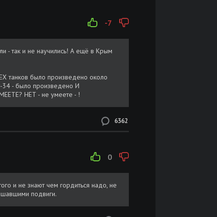
-7
и - так и не научились! А ещё в Крым
ВСЕХ танков было произведено около
 т-34 - было произведено И
ЕТЕ? НЕТ - не умеете - !
6362
0
того и не знают чем гордиться надо, не
ршавшими подвиги.