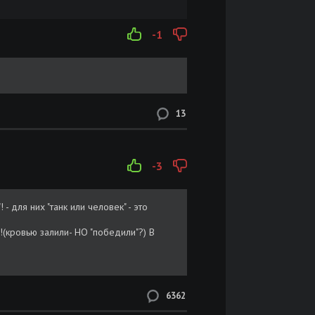
-1
13
-3
 для них "танк или человек" - это
!(кровью залили- НО "победили"?) В
6362