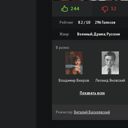
244
52
Рейтинг
8.2 / 10
296
Голосов
Жанр:
Военный, Драма, Русские
В ролях:
Владимир Вихров
Леонид Яновский
Показать всех
Режиссер:
Виталий Василевский