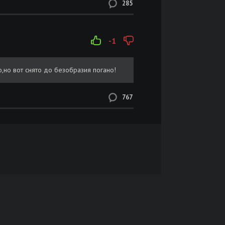
285
-1
,но вот снято до безобразия погано!
767