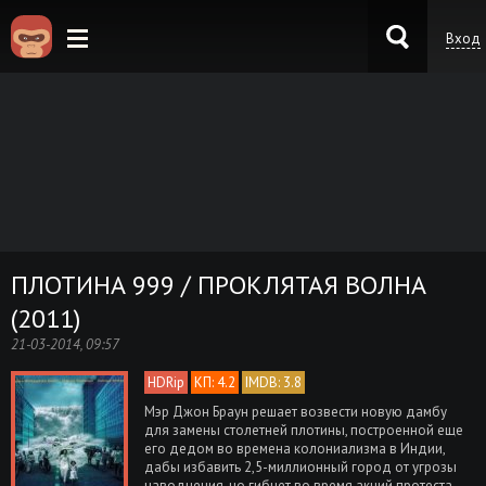
Вход
KinoKong.es
ПЛОТИНА 999 / ПРОКЛЯТАЯ ВОЛНА
(2011)
21-03-2014, 09:57
HDRip
КП: 4.2
IMDB: 3.8
Мэр Джон Браун решает возвести новую дамбу
для замены столетней плотины, построенной еще
его дедом во времена колониализма в Индии,
дабы избавить 2,5-миллионный город от угрозы
наводнения, но гибнет во время акций протеста.