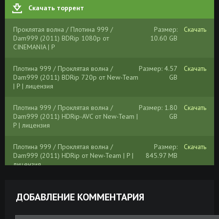
Скачать торрент
Проклятая волна / Плотина 999 /
Размер:
Скачать
Dam999 (2011) BDRip 1080p от
10.60 GB
CINEMANIA | P
Плотина 999 / Проклятая волна /
Размер: 4.57
Скачать
Dam999 (2011) BDRip 720p от New-Team
GB
| P | лицензия
Плотина 999 / Проклятая волна /
Размер: 1.80
Скачать
Dam999 (2011) HDRip-AVC от New-Team |
GB
P | лицензия
Плотина 999 / Проклятая волна /
Размер:
Скачать
Dam999 (2011) HDRip от New-Team | P |
845.97 MB
лицензия
Плотина 999 / Проклятая волна /
Размер: 1.80
Скачать
Dam999 (2011) HDRip от New-Team | P |
GB
ДОБАВЛЕНИЕ КОММЕНТАРИЯ
лицензия