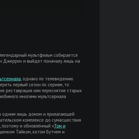
о легендарный мультфильм собирается
 и Джерри» и выйдет поначалу лишь на
ьтсериала
, однако по телевидению
ерять первый сезон по сериям, то
т не реставрация или переснятие старых
 любимого многими мультсериала
ны одним лишь домом и прилагающей
вательском комплексе до сумасшествия
 поэтому и обновлённый «
Том и
 щенком Тайком, котом Бутчем и