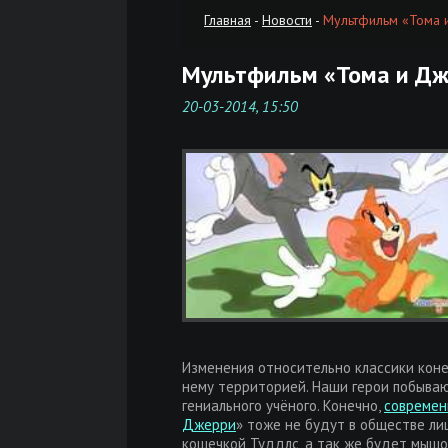
Главная
-
Новости
-
Мультфильм «Тома и
Мультфильм «Тома и Дже
20-03-2014, 15:50
Изменения относительно классики коне
нему территорией. Наши герои побываю
гениального учёного. Конечно,
современ
Джерри
» тоже не будут в обществе ли
кошечкой Туддлс, а так же будет мышо