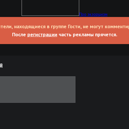
Про экзорцизм
тели, находящиеся в группе Гости, не могут комменти
После
регистрации
часть рекламы прячется.
Я