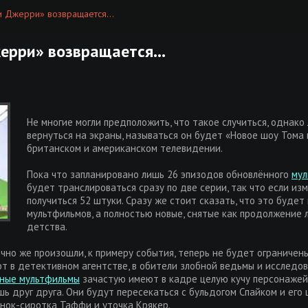
 Джерри» возвращается...
рри» возвращается...
Не многие могли предположить, что такое случиться, однак
вернуться на экраны, называться он будет «Новое шоу Тома
британском и американском телевидении.
Пока что запланировано лишь 26 эпизодов обновлённого
мул
будет транслироваться сразу по две серии, так что если изм
получиться 52 штуки. Сразу же стоит сказать, что это буде
мультфильмов, а полностью новые, снятые как продолжение
детства.
чно же произошли, к примеру события, теперь не будет ограниче
т в детективном агентстве, в обители злобной ведьмы и исследо
ные мультфильмы
зачастую имеют в кадре целую кучу персонажей,
шь друг друга. Они будут пересекаться с бульдогом Спайком и его
нок-сиротка Таффи и уточка Крякер.