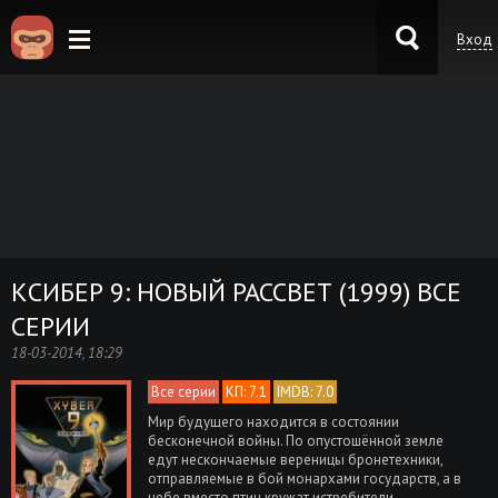
Вход
KinoKong.es
КСИБЕР 9: НОВЫЙ РАССВЕТ (1999) ВСЕ
СЕРИИ
18-03-2014, 18:29
Все серии
КП: 7.1
IMDB: 7.0
Мир будущего находится в состоянии
бесконечной войны. По опустошённой земле
едут нескончаемые вереницы бронетехники,
отправляемые в бой монархами государств, а в
небе вместо птиц кружат истребители.