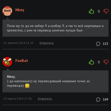
Nkey
0
Поче му то да не кибер 9 а ксибер 9, а так то всё нормально и
прелестно, с рен тв перевод конечно лучше был
15 апреля 2014 22:15
Ответить
113
FoxBat
0
Nkey
,
:) да напомнило:) ну переводивший название точно ас
перевода:)
23 марта 2014 17:02
Ответить
169