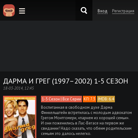
Вход
Регистрация
KinoKong.es
ДАРМА И ГРЕГ (1997–2002) 1-5 СЕЗОН
18-03-2014, 12:45
1-5 Сезон | Все Серии
КП: 7.3
IMDB: 6.4
Воспитанная в свободном духе Дарма
Финкельштейн встретилась с молодым адвокатом
Грегом Монтгомери, «парнем из хорошей семьи».
И они поженились в Лас-Вегасе на первом же
свидании! Надо сказать, что обеим родительским
семьям это далось нелегко.