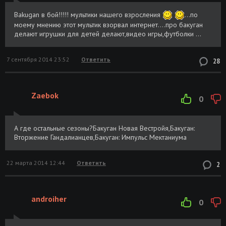
Bakugan в бой!!!!! мультики нашего взросления
...по
моему мнению этот мультик взорвал интернет....про бакуган
делают игрушки для детей делают,видео игры,футболки ...
7 сентября 2014 23:52
Ответить
28
Zaebok
0
А где остальные сезоны?Бакуган Новая Вестройя,Бакуган:
Вторжение Гандалианцев,Бакуган: Импульс Мектаниума
22 марта 2014 12:44
Ответить
2
androiher
0