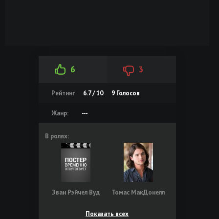
6
3
Рейтинг
6.7 / 10
9
Голосов
Жанр:
---
В ролях:
Эван Рэйчел Вуд
Томас МакДонелл
Показать всех