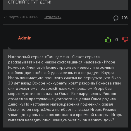
СТРЕЛЯЙТЕ ТУТ ДЕТИ!
21 марта 2014 00:46
Ответить
208
Admin
0
Интересный сериал «Там ,где ты» . Сюжет сериала
рассказывает нам о неком состоявшимся человеке - Игоре
Рожнове. Имея свой бизнес красивую невесту и огромный
особняк ,при этой всей удачи,жизнь его не радует. Внутри
Игорь понимает,что прошлого счастья не вернуть,то ,что было
30 лет назад.Вскоре конкуренты хотят разорить Рожнова,этим
они делают ему подарок.В далеком прошлом Игорь был
моряком,хотел жениться на Ольге. Все нарушилось ,Рижнов
отсидел за преступление ,которого не делал.Ольга родила
девочку.По настоянию матери,ребенка подменили,сказал
Ольге,что он мертв.Ольга погибает на глазах Игоря. Рижнов
узнает ,что дочь жива воспитывается приемной матерью.Игорь
пытается наладить отношения,сможет ли он вернуть дочь?