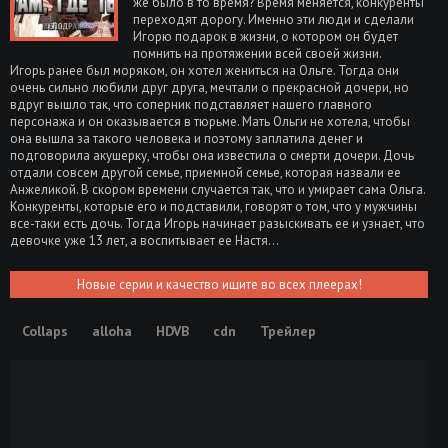
же было в то время? Время меняется, конкуренты
переходят дорогу. Именно эти люди и сделали
Игорю подарок в жизни, о котором он будет
помнить на протяжении всей своей жизни.
Игорь ранее был моряком, он хотел жениться на Ольге. Тогда они
очень сильно любили друг друга, мечтали о прекрасной дочери, но
вдруг вышло так, что соперник подставляет нашего главного
персонажа и он оказывается в тюрьме. Мать Ольги не хотела, чтобы
она вышла за такого человека и поэтому заплатила денег и
подговорила акушерку, чтобы она известила о смерти дочери. Дочь
отдали совсем другой семье, приемной семье, которая назвали ее
Анжеликой. В скором времени случается так, что и умирает сама Ольга.
Конкуренты, которые его и подставили, говорят о том, что у мужчины
все-таки есть дочь. Тогда Игорь начинает разыскивать ее и узнает, что
девочке уже 13 лет, а воспитывает ее Настя...
Новые серии и качество ищите во всех плеерах!
Collaps
alloha
HDVB
cdn
Трейлер