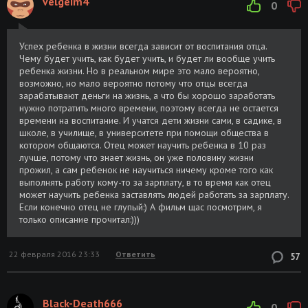
velgeim4
0
Вероника Марс / Veronica Mars (2014)
Размер: 1.74
Скачать
BDRip-AVC | iPad | L
GB
Успех ребенка в жизни всегда зависит от воспитания отца.
Чему будет учить, как будет учить, и будет ли вообще учить
Вероника Марс / Veronica Mars (2014)
Размер: 1.37
Скачать
ребенка жизни. Но в реальном мире это мало вероятно,
HDRip
GB
возможно, но мало вероятно потому что отцы всегда
зарабатывают деньги на жизнь, а что бы хорошо заработать
Вероника Марс / Veronica Mars (2014)
Размер: 2.05
Скачать
нужно потратить много времени, поэтому всегда не остается
HDRip
GB
времени на воспитание. И учатся дети жизни сами, в садике, в
школе, в училище, в университете при помощи общества в
Вероника Марс / Veronica Mars (2014)
Размер: 1.75
Скачать
котором общаются. Отец может научить ребенка в 10 раз
BDRip-AVC от MediaClub | Baibako
GB
лучше, потому что знает жизнь, он уже половину жизни
прожил, а сам ребенок не научиться ничему кроме того как
выполнять работу кому-то за зарплату, в то время как отец
Вероника Марс / Veronica Mars (2014)
Размер:
Скачать
может научить ребенка заставлять людей работать за зарплату.
BDRemux 1080p от NovaLan
21.68 GB
Если конечно отец не глупый:) А фильм щас посмотрим, я
только описание прочитал:)))
Вероника Марс / Veronica Mars (2014)
Размер: 5.37
Скачать
BDRip 720p от CINEMANIA | L
GB
22 февраля 2016 23:33
Ответить
57
OST - Вероника Марс / Veronica Mars
Размер:
Скачать
(2014) MP3
131.19 MB
Black-Death666
0