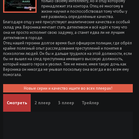
только своему интеллекту, но и отцу которому
принадлежит эта контора. Отец её многому в
жизни научил и поспособствовал тому чтобы у
неё развились определённые качества.
Благодаря отцу у неё присутствуют аналитические качества и особый
склад ума. Вероника мечтает стать детективом и всё идёт к тому что
она не просто исполнит свою задумку, а станет едва ли не лучшим
детективом в городе.
Отец нашей героини долгое время был офицером полиции, где обрёл
крайне полезный опыт расследования преступлений и понятия в
психологии людей. Он бы и дальше трудился на этой должности, если
бы не вышел на след преступника имевшего высокую должность,
который нашего героя и уволил. Тем не менее, имея такую дочь как
Вероника он никогда не унывал поскольку она всегда и во всем ему
помогала.
Новые серии и качество ищите во всех плеерах!
Смотреть
2 плеер
3 плеер
Трейлер