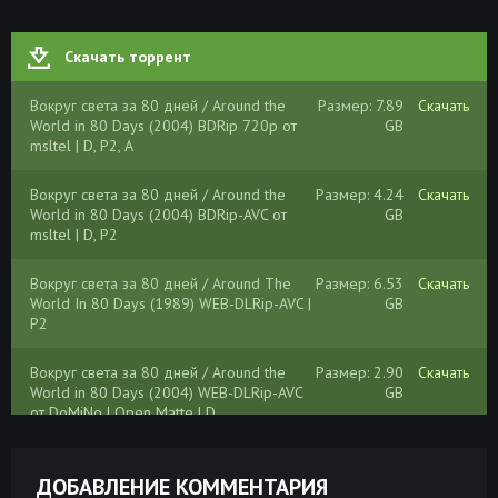
Скачать торрент
Вокруг света за 80 дней / Around the
Размер: 7.89
Скачать
World in 80 Days (2004) BDRip 720p от
GB
msltel | D, P2, A
Вокруг света за 80 дней / Around the
Размер: 4.24
Скачать
World in 80 Days (2004) BDRip-AVC от
GB
msltel | D, P2
Вокруг света за 80 дней / Around The
Размер: 6.53
Скачать
World In 80 Days (1989) WEB-DLRip-AVC |
GB
P2
Вокруг света за 80 дней / Around the
Размер: 2.90
Скачать
World in 80 Days (2004) WEB-DLRip-AVC
GB
от DoMiNo | Open Matte | D
Жюль Верн – Пятнадцатилетний капитан.
Размер:
Скачать
Вокруг света за 80 дней (2024) PDF
134.74 MB
ДОБАВЛЕНИЕ КОММЕНТАРИЯ