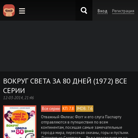
Вход
Регистрация
KinoKong.es
ВОКРУГ СВЕТА ЗА 80 ДНЕЙ (1972) ВСЕ
СЕРИИ
12-03-2014, 21:46
Все серии
КП: 7.8
IMDB: 7.6
Отважный Филеас Фогг и его слуга Паспарту
отправляются в путешествия по всем
континентам, посещая самые замечательные
города мира, пересекая океаны, горы и пустыни.
Детектив из Скотланд — Ярда преследует их на