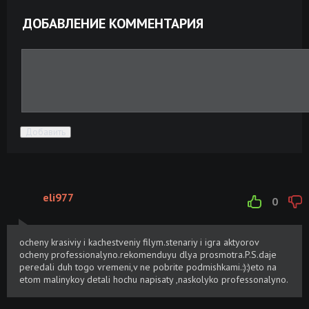
ДОБАВЛЕНИЕ КОММЕНТАРИЯ
Добавить
eli977
0
ocheny krasiviy i kachestveniy filym.stenariy i igra aktyorov
ocheny professionalyno.rekomenduyu dlya prosmotra.P.S.daje
peredali duh togo vremeni,v ne pobrite podmishkami.:):)eto na
etom malinykoy detali hochu napisaty ,naskolyko professonalyno.