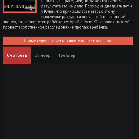
прониклись трагедией, но даже спустя месяцы
результата это не дало. Проходит двадцать лет и
у Юлии, что приходилась матерью этому
мальчишке раздаётся внезапный телефонный
звонок, это звонит отец ребёнка, который просит Юлю приехать чтобы
провести собственное расследование пропажи ребёнка.
Новые серии и качество ищите во всех плеерах!
Смотреть
2 плеер
Трейлер