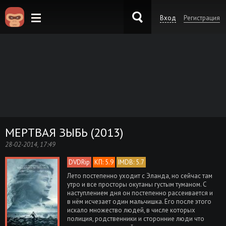
Вход
Регистрация
KinoKong.es
МЕРТВАЯ ЗЫБЬ (2013)
28-02-2014, 17:49
DVDRip
КП: 5.9
IMDB: 5.7
Лето постепенно уходит с Эланда, но сейчас там
утро и все просторы окутаны густым туманом. С
наступлением дня он постепенно рассеивается и
в нём исчезает один мальчишка. Его после этого
искало множество людей, в числе которых
полиция, родственники и сторонние люди что