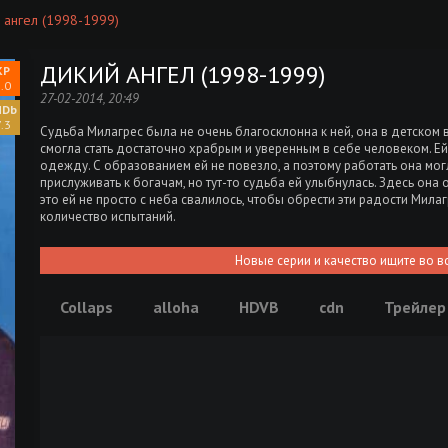
 ангел (1998-1999)
ДИКИЙ АНГЕЛ (1998-1999)
.0
27-02-2014, 20:49
.3
Судьба Милагрес была не очень благосклонна к ней, она в детском в
смогла стать достаточно храбрым и уверенным в себе человеком. Ей
одежду. С образованием ей не повезло, а поэтому работать она мог
прислуживать к богачам, но тут-то судьба ей улыбнулась. Здесь он
это ей не просто с неба свалилось, чтобы обрести эти радости Мил
количество испытаний.
Новые серии и качество ищите во в
Collaps
alloha
HDVB
cdn
Трейлер