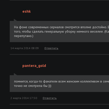
eshk
На фоне современных сериалов смотрится вполне достойно. 
того, чтобы сделать генеральную уборку немного веселее. (Ка
перепутано.)
14 марта 2014 08:09
Ответить
pantera_gold
помнится, когда-то фанатели всем женским коллективом в семь
точно не смотрела бы )))
2 марта 2014 17:50
Ответить