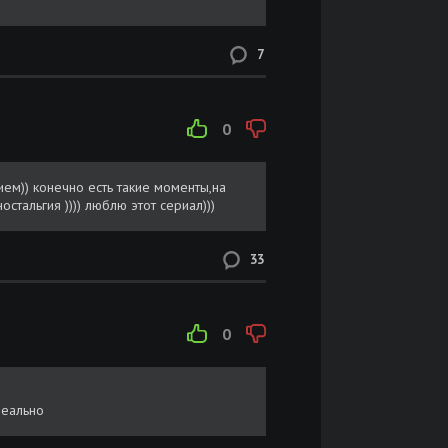
7
0
ием)) конечно есть такие моменты,на
остальгия )))) люблю этот сериал)))
33
0
реально