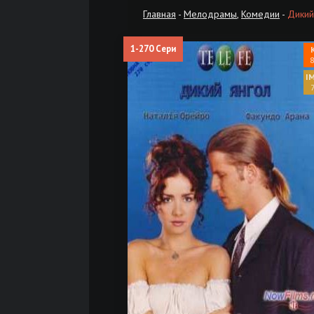
Главная
-
Мелодрамы
,
Комедии
-
Дикий
1-270 Сери
8
7