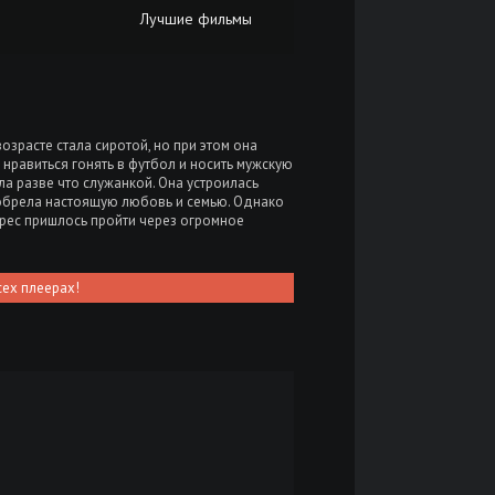
Лучшие фильмы
озрасте стала сиротой, но при этом она
 нравиться гонять в футбол и носить мужскую
ла разве что служанкой. Она устроилась
а обрела настоящую любовь и семью. Однако
агрес пришлось пройти через огромное
сех плеерах!