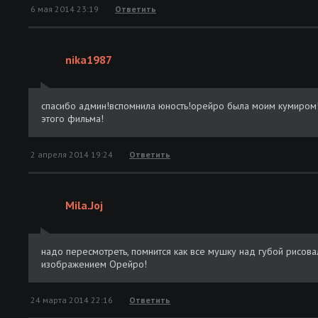
6 мая 2014 23:19
Ответить
nika1987
спасибо админ!вспомнила юность!орейро была моим кумиром!
этого фильма!
2 апреля 2014 19:24
Ответить
Mila.Joj
надо пересмотреть, помнится как все мушку над губой рисова
изображением Орейро!
24 марта 2014 22:16
Ответить