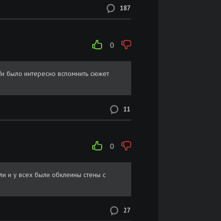
187
0
и было интересно вспомнить сюжет
11
0
ли и у всех были обклеины стены с
27