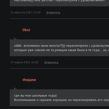
Настольгия))) мое детство.. пересмотрела с удовольствием!!
11 августа 2017 19:43
Ответить
Oksi
оййй...вспомнила свою юность!!!))) пересмотрела с удовольств
которые уже совсем не та реакция какая была в те года....ах, н
25 марта 2015 14:02
Ответить
thejane
где вы мои школьные годы)
Воспоминания о сериале хорошие, но пересматривать его не