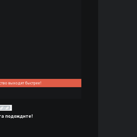
ство выходят быстрее!
та подождите!