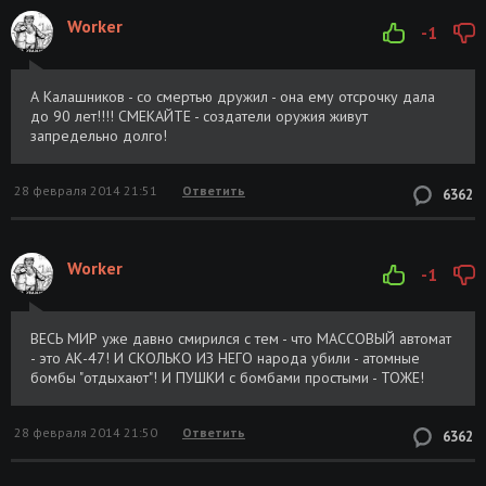
Worker
-1
А Калашников - со смертью дружил - она ему отсрочку дала
до 90 лет!!!! СМЕКАЙТЕ - создатели оружия живут
запредельно долго!
28 февраля 2014 21:51
Ответить
6362
Worker
-1
ВЕСЬ МИР уже давно смирился с тем - что МАССОВЫЙ автомат
- это АК-47! И СКОЛЬКО ИЗ НЕГО народа убили - атомные
бомбы "отдыхают"! И ПУШКИ с бомбами простыми - ТОЖЕ!
28 февраля 2014 21:50
Ответить
6362