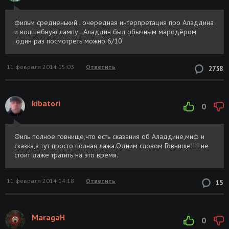
фильм средненький . очередная интерпретация про Аладдина
и волшебную лампу . Аладдин был обычным мародёром
.один раз посмотреть можно 6/10
11 февраля 2014 15:03
Ответить
2758
kibatori
0
Филь полное говнище,что есть сказания об Аладдине,миф и
сказка,а тут просто полная лажа.Одним словом Говнище!!!! не
стоит даже тратить на это время.
11 февраля 2014 14:18
Ответить
15
MaragaH
0