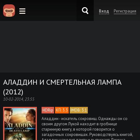
Вход
Регистрация
KinoKong.es
АЛАДДИН И СМЕРТЕЛЬНАЯ ЛАМПА
(2012)
10-02-2014, 23:55
HDRip
КП: 3.3
IMDB: 3.1
Аладдин - искатель сокровищ. Однажды он со
своим другом Лукой находит в гробнице
старинную книгу, в которой говорится о
загадочных сокровищах. Руководствуясь книгой,
Аладдин находит лампу и выпускает Джинна,