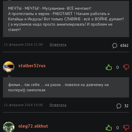
МЕЧТЫ - МЕЧТЫ! - Мусульмане- ВСЁ мечтают!
А протестанты и евреи - РАБОТАЮТ ! Начали работать и
Китайцы и Индусы! Вот только СЛАВЯНЕ - всё о ВОЙНЕ думают!
( а муслимов надо просто аннигилировать! И проблем не
станет!
11 февраля 2014 22:00
Ответить
6362
stalker52rus
0
фильм....так себе ... на разок .. повелся на девченку на
постере)) симпотеая
11 февраля 2014 19:00
Ответить
32
oleg72.alkhut
0