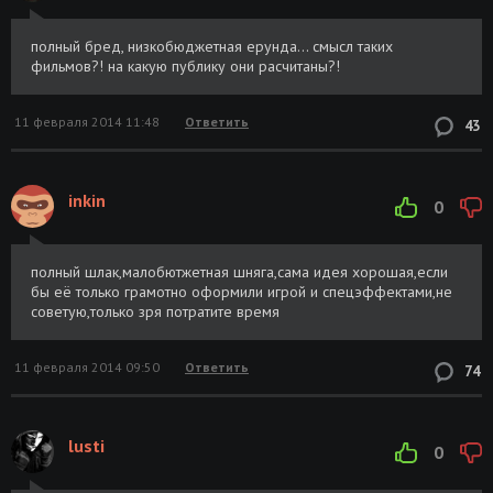
полный бред, низкобюджетная ерунда... смысл таких
фильмов?! на какую публику они расчитаны?!
11 февраля 2014 11:48
Ответить
43
inkin
0
полный шлак,малобютжетная шняга,сама идея хорошая,если
бы её только грамотно оформили игрой и спецэффектами,не
советую,только зря потратите время
11 февраля 2014 09:50
Ответить
74
lusti
0