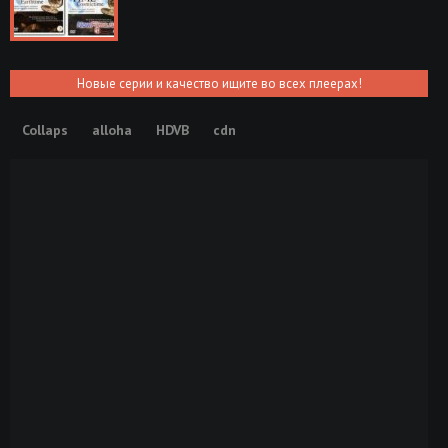
Новые серии и качество ищите во всех плеерах!
Collaps
alloha
HDVB
cdn