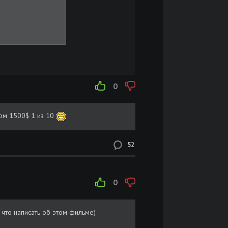
0
том 1500$ 1 из 10
52
0
что написать об этом фильме)