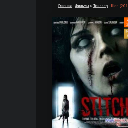
Главная
-
Фильмы
»
Триллер
-
Шов (201
2
3