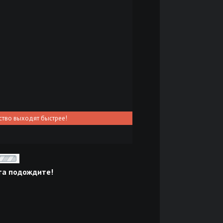
ство выходят быстрее!
та подождите!