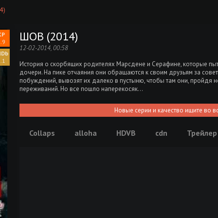
4)
ШОВ (2014)
.9
12-02-2014, 00:58
.1
История о скорбящих родителях Марсдене и Серафине, которые пыт
дочери. На пике отчаяния они обращаются к своим друзьям за совет
побуждений, вывозят их далеко в пустыню, чтобы там они, пройдя не
переживаний. Но все пошло наперекосяк…
Новые серии и качество ищите во в
Collaps
alloha
HDVB
cdn
Трейлер