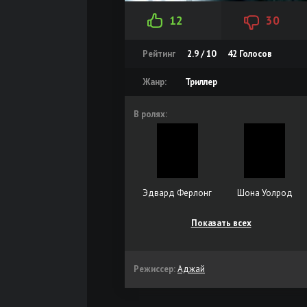
12
30
Рейтинг
2.9 / 10
42
Голосов
Жанр:
Триллер
В ролях:
Эдвард Ферлонг
Шона Уолрод
Показать всех
Режиссер:
Аджай