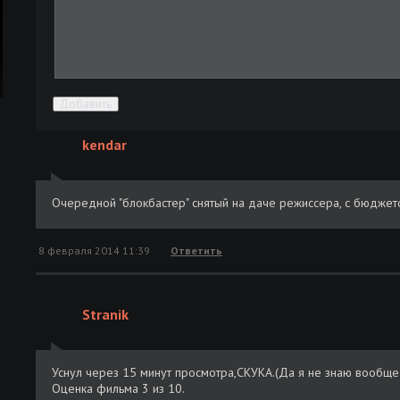
Добавить
kendar
Очередной "блокбастер" снятый на даче режиссера, с бюдже
8 февраля 2014 11:39
Ответить
Stranik
Уснул через 15 минут просмотра,СКУКА.(Да я не знаю вообще 
Оценка фильма 3 из 10.