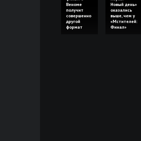
Веноме
Новый день»
получит
оказались
совершенно
выше, чем у
другой
«Мстителей:
формат
Финал»