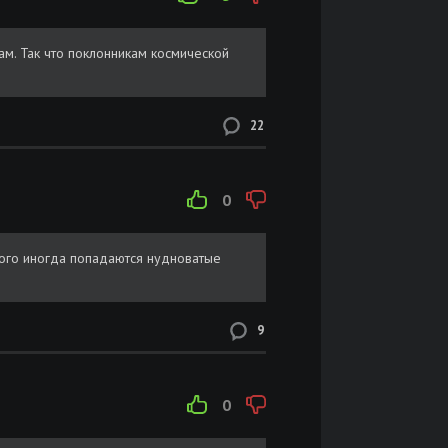
ам. Так что поклонникам космической
22
0
ного иногда попадаются нудноватые
9
0