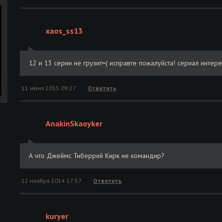
xaos_ss13
12 и 13 серии не грузит=( исправте пожалуйста! сериал интере
11 июня 2015 09:27
Ответить
AnakinSkaoyker
А что Джеймс Тиберрий Кирк не командир?
12 ноября 2014 17:57
Ответить
kuryer