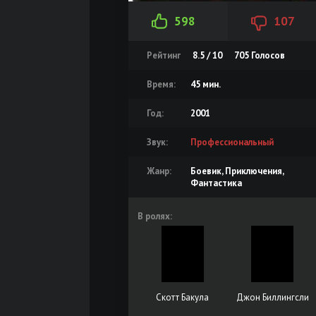
598
107
Рейтинг
8.5 / 10
705
Голосов
Время:
45 мин.
Год:
2001
Звук:
Профессиональный
Жанр:
Боевик, Приключения,
Фантастика
В ролях:
Скотт Бакула
Джон Биллингсли