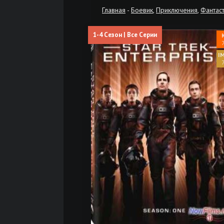
Главная
-
Боевик
,
Приключения
,
Фантас
1-4 Сезон | Все Серии
7
7