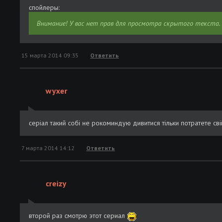
спойлеры:
Внимание! У вас нет прав для просмотра скрытого текста.
15 марта 2014 09:35
Ответить
wyxer
серіал такий собі не рокоминдую дивитися тільки потратете сві
7 марта 2014 14:12
Ответить
creizy
второй раз смотрю этот сериал