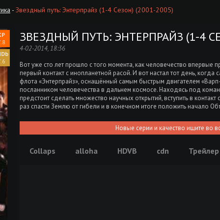
тика
-
Звездный путь: Энтерпрайз (1-4 Сезон) (2001-2005)
ЗВЕЗДНЫЙ ПУТЬ: ЭНТЕРПРАЙЗ (1-4 СЕ
.8
4-02-2014, 18:36
.6
Вот уже сто лет прошло с того момента, как человечество впервые 
первый контакт с инопланетной расой. И вот настал тот день, когд
флота «Энтерпрайз», оснащённый самым быстрым двигателем «Варп-5
посланником человечества в дальнем космосе. Находясь под кома
предстоит сделать множество научных открытий, вступить в контакт 
раз спасти Землю от гибели и в конечном итоге положить начало 
Новые серии и качество ищите во в
Collaps
alloha
HDVB
cdn
Трейлер