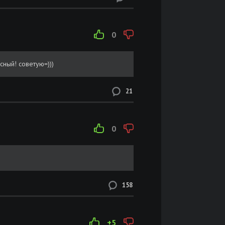
0
сный! советую=)))
21
0
158
+5