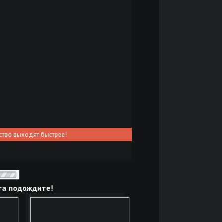
ство выходят быстрее!
та подождите!