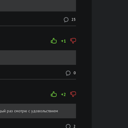
25
+1
0
+2
ждый раз смотрю с удовольствием
2