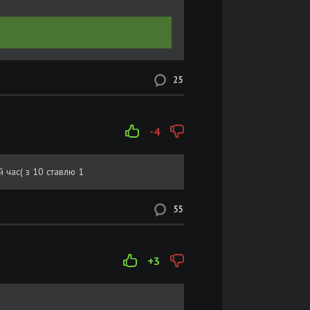
25
-4
й час( з 10 ставлю 1
55
+3