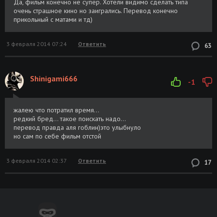
Да, фильм конечно не супер. Хотели видимо сделать типа
очень страшное кино но заигрались. Перевод конечно
прикольный с матами и тд)
3 февраля 2014 07:24
Ответить
63
Shinigami666
-1
жалею что потратил время...
редкий бред... такое поискать надо...
перевод правда аля гоблин)это улыбнуло
но сам по себе фильм отстой
3 февраля 2014 02:37
Ответить
17