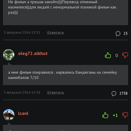
Не фильм а трешак какойто)))Перевод отменный
насмеялся))для людей с ненормальной психикой фильм как
раз)))
3 февраля 2014 19:32
Ответить
23
oleg72.alkhut
0
а мне фильм понравился . нарвались бандюганы на семейку
каннибалов 7/10
3 февраля 2014 14:36
Ответить
2758
lcanl
+1