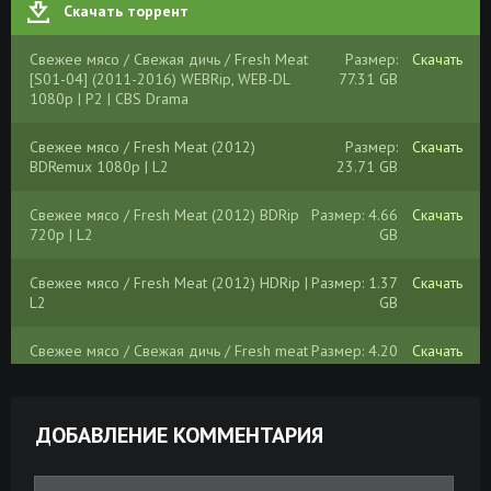
Скачать торрент
Свежее мясо / Свежая дичь / Fresh Meat
Размер:
Скачать
[S01-04] (2011-2016) WEBRip, WEB-DL
77.31 GB
1080p | P2 | CBS Drama
Свежее мясо / Fresh Meat (2012)
Размер:
Скачать
BDRemux 1080р | L2
23.71 GB
Свежее мясо / Fresh Meat (2012) BDRip
Размер: 4.66
Скачать
720p | L2
GB
Свежее мясо / Fresh Meat (2012) HDRip |
Размер: 1.37
Скачать
L2
GB
Свежее мясо / Свежая дичь / Fresh meat
Размер: 4.20
Скачать
[S03] (2013) HDTVRip | L1
GB
Свежее мясо / Свежая дичь / Fresh meat
Размер:
Скачать
ДОБАВЛЕНИЕ КОММЕНТАРИЯ
[S01-02] (2011-2012) HDTVRip | Кубик в
10.61 GB
Кубе