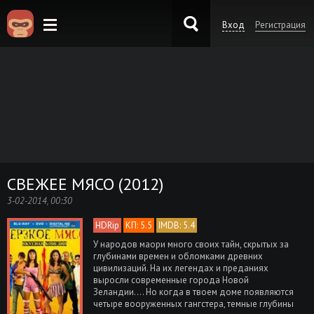
Вход
Регистрация
KinoKong.es
СВЕЖЕЕ МЯСО (2012)
3-02-2014, 00:30
HDRip
КП: 5.5
IMDB: 5.4
У народов маори много своих тайн, скрытых за
глубинами времен и обломками древних
цивилизаций. На их легендах и преданиях
выросли современные города Новой
Зеландии.... Но когда в твоем доме появляются
четыре вооруженных гангстера, темные глубины