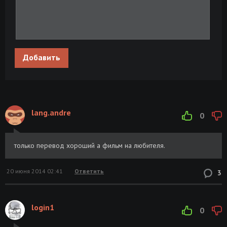
Свежая дичь / Свежее мясо / Fresh Meat
Размер: 7.37
Скачать
[S01] (2011) HDTVRip 720p
GB
Добавить
lang.andre
0
только перевод хороший а фильм на любителя.
20 июня 2014 02:41
Ответить
3
login1
0