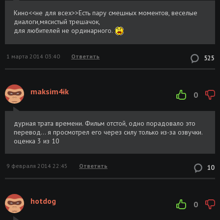
Кино<<не для всех>>Есть пару смешных моментов, веселые
диалоги,мясистый трешачок,
для любителей не ординарного.
1 марта 2014 03:40
Ответить
525
maksim4ik
0
дурная трата времени. Фильм отстой, одно порадовало это
перевод... я просмотрел его через силу только из-за озвучки.
оценка 3 из 10
9 февраля 2014 22:45
Ответить
10
hotdog
0