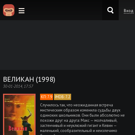
Вход
KinoKong.es
ВЕЛИКАН (1998)
30-01-2014, 17:57
КП: 7.9
IMDB: 7.2
Случилось так, что неожиданная встреча
мистическим образом изменила судьбы двух
одиноких школьников. Они были абсолютно не
похожи друг на друга: Макс — молчаливый,
застенчивый и неуклюжий гигант и Кевин —
маленький, сообразительный и неизлечимо