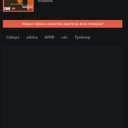
больной.
Новые серии и качество ищите во всех плеерах!
Collaps
alloha
HDVB
cdn
Трейлер