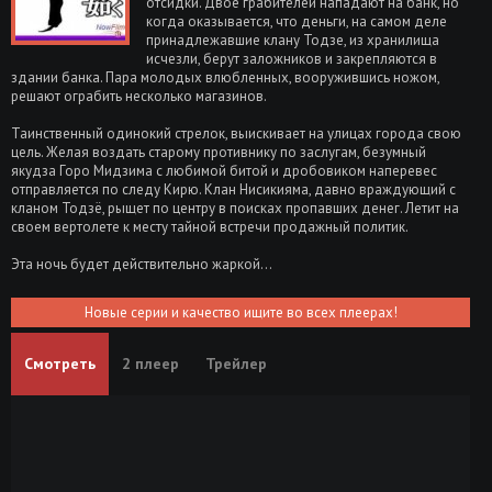
отсидки. Двое грабителей нападают на банк, но
когда оказывается, что деньги, на самом деле
принадлежавшие клану Тодзе, из хранилища
исчезли, берут заложников и закрепляются в
здании банка. Пара молодых влюбленных, вооружившись ножом,
решают ограбить несколько магазинов.
Таинственный одинокий стрелок, выискивает на улицах города свою
цель. Желая воздать старому противнику по заслугам, безумный
якудза Горо Мидзима c любимой битой и дробовиком наперевес
отправляется по следу Кирю. Клан Нисикияма, давно враждующий с
кланом Тодзё, рыщет по центру в поисках пропавших денег. Летит на
своем вертолете к месту тайной встречи продажный политик.
Эта ночь будет действительно жаркой...
Новые серии и качество ищите во всех плеерах!
Смотреть
2 плеер
Трейлер