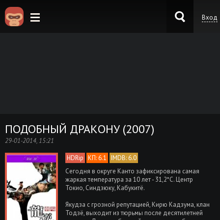
Вход
KinoKong.es
ПОДОБНЫЙ ДРАКОНУ (2007)
29-01-2014, 15:21
HDRip
КП: 6.1
IMDB: 6.0
Сегодня в округе Канто зафиксирована самая
жаркая температура за 10 лет - 31,2*С. Центр
Токио, Синдзюку, Кабукитё.
Якудза с грозной репутацией, Кирю Кадзума, клан
Тодзё, выходит из тюрьмы после десятилетней