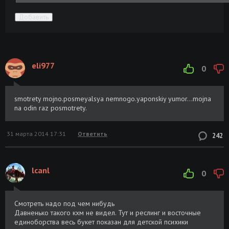
Добавить
eli977
0
smotrety mojno.posmeyalsya nemnogo.yaponskiy yumor...mojna
na odin raz posmotrety.
31 марта 2014 17:31
Ответить
242
lcanl
0
Смотреть надо под чем нибудь
Давненько такого кхм не видел. Тут и реслинг и восточные
единоборства весь букет показан для детской психики