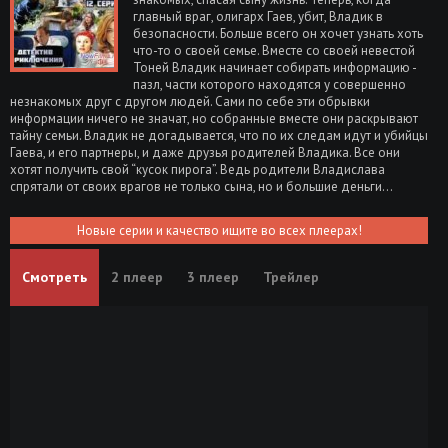
главный враг, олигарх Гаев, убит, Владик в
безопасности. Больше всего он хочет узнать хоть
что-то о своей семье. Вместе со своей невестой
Тоней Владик начинает собирать информацию -
пазл, части которого находятся у совершенно
незнакомых друг с другом людей. Сами по себе эти обрывки
информации ничего не значат, но собранные вместе они раскрывают
тайну семьи. Владик не догадывается, что по их следам идут и убийцы
Гаева, и его партнеры, и даже друзья родителей Владика. Все они
хотят получить свой “кусок пирога”. Ведь родители Владислава
спрятали от своих врагов не только сына, но и большие деньги…
Новые серии и качество ищите во всех плеерах!
Смотреть
2 плеер
3 плеер
Трейлер