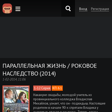
Вход
Регистрация
KinoKong.es
ПАРАЛЛЕЛЬНАЯ ЖИЗНЬ / РОКОВОЕ
НАСЛЕДСТВО (2014)
1-02-2014, 11:06
1-12 Серия
КП: 6.1
Накануне свадьбы, молодой учитель из
провинциального колледжа Владислав
Михайлов, узнает, что он - подкидыш. Настоящие
родители в начале 90-х спрятали Владика у
знакомых, спасая сыну жизнь. Теперь, когда