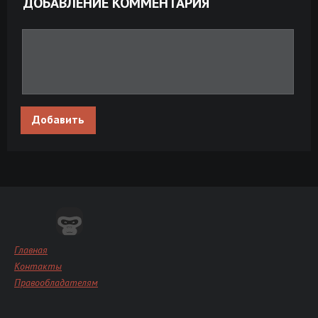
ДОБАВЛЕНИЕ КОММЕНТАРИЯ
Небесные жёны луговых мари (2012)
Размер: 1.46
Скачать
DVDRip
GB
Небесные жёны луговых мари (2012)
Размер: 2.05
Скачать
DVDRip [H.264]
GB
Добавить
Главная
Контакты
Правообладателям