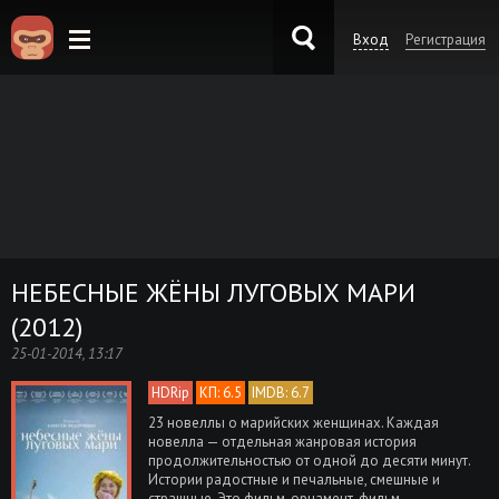
Вход
Регистрация
KinoKong.es
НЕБЕСНЫЕ ЖЁНЫ ЛУГОВЫХ МАРИ
(2012)
25-01-2014, 13:17
HDRip
КП: 6.5
IMDB: 6.7
23 новеллы о марийских женщинах. Каждая
новелла — отдельная жанровая история
продолжительностью от одной до десяти минут.
Истории радостные и печальные, смешные и
страшные. Это фильм-орнамент, фильм-