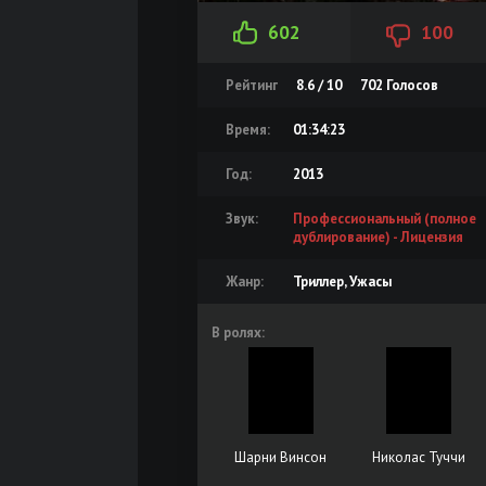
602
100
Рейтинг
8.6 / 10
702
Голосов
Время:
01:34:23
Год:
2013
Звук:
Профессиональный (полное
дублирование) - Лицензия
Жанр:
Триллер, Ужасы
В ролях:
Шарни Винсон
Николас Туччи