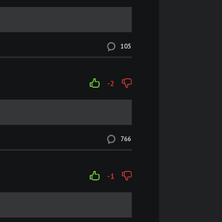
105
-2
766
-1