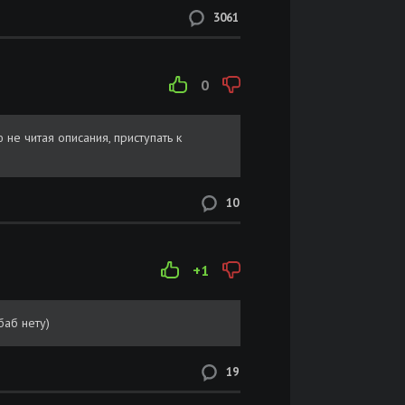
3061
0
е читая описания, приступать к
10
+1
баб нету)
19