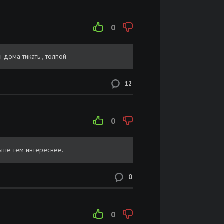
0
 дома тикать , толпой
12
0
ьше тем интереснее.
0
0