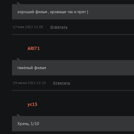
хороший фильм , кровище так и прет )
17 мая 2022 12:05
Ответить
ARI71
тяжёлый фильм
29 июля 2021 22:15
Ответить
yc13
Хрень, 1/10