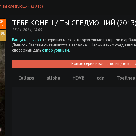
/ Ты следующий (2013)
ТЕБЕ КОНЕЦ / ТЫ СЛЕДУЮЩИЙ (2013
.2
27-01-2014, 18:09
.6
Банда маньяков
в звериных масках, вооруженных топорами и арбале
Дэвисон. Жертвы оказываются в западне… Неожиданно среди них н
способный дать
отпор убийцам
.
Новые серии и качество ищите во в
Collaps
alloha
HDVB
cdn
Трейлер