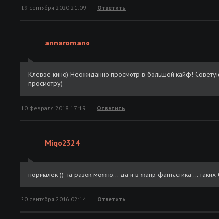
19 сентября 2020 21:09
Ответить
annaromano
Клевое кино) Неожиданно просмотр в большой кайф! Советую н
просмотру)
10 февраля 2018 17:19
Ответить
Miqo2324
нормалек )) на разок можно... да и в жанр фантастика ... таких 
20 сентября 2016 02:14
Ответить