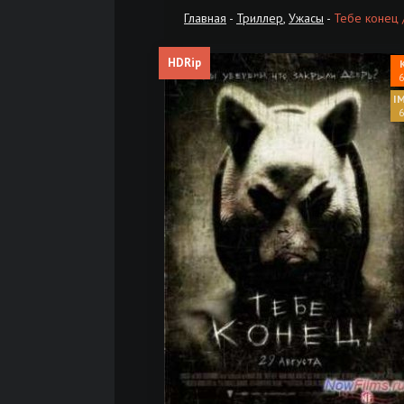
Главная
-
Триллер
,
Ужасы
-
Тебе конец 
HDRip
6
6