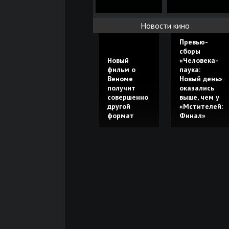
Новости кино
Превью-
сборы
Новый
«Человека-
фильм о
паука:
Веноме
Новый день»
получит
оказались
совершенно
выше, чем у
другой
«Мстителей:
формат
Финал»