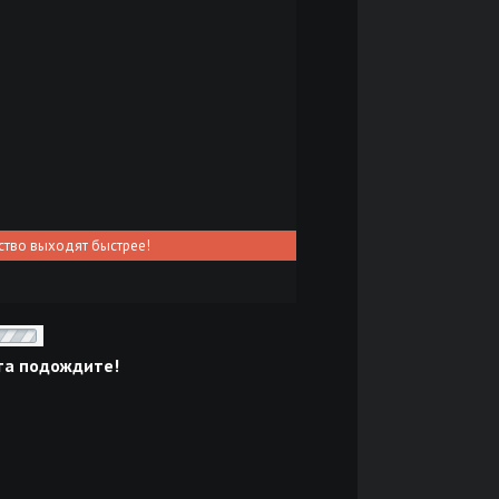
ство выходят быстрее!
та подождите!