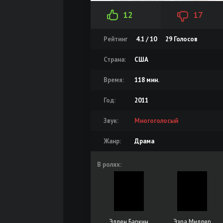
12
17
Рейтинг
4.1 / 10
29
Голосов
Страна:
США
Время:
118 мин.
Год:
2011
Звук:
Многоголосый
Жанр:
Драма
В ролях:
Эллен Баркин
Эзра Миллер