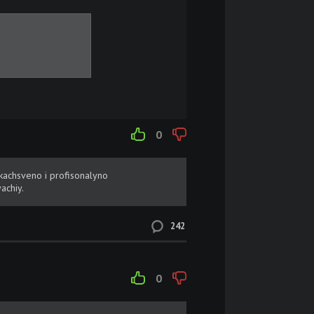
0
 kachsveno i profisonalyno
achiy.
242
0