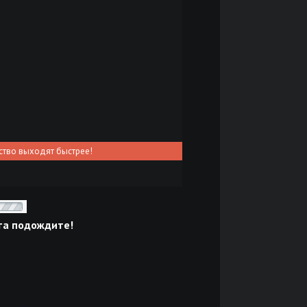
ство выходят быстрее!
та подождите!