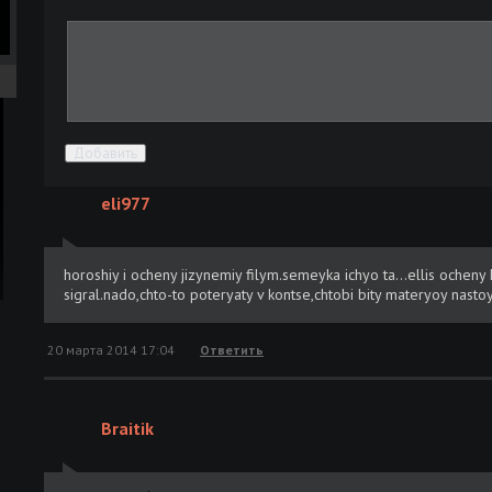
Добавить
ра
eli977
ой
horoshiy i ocheny jizynemiy filym.semeyka ichyo ta...ellis ocheny
sigral.nado,chto-to poteryaty v kontse,chtobi bity materyoy nastoy
20 марта 2014 17:04
Ответить
Braitik