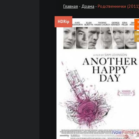
Главная
-
Драма
-
Родственнички (2011
HDRip
6
6