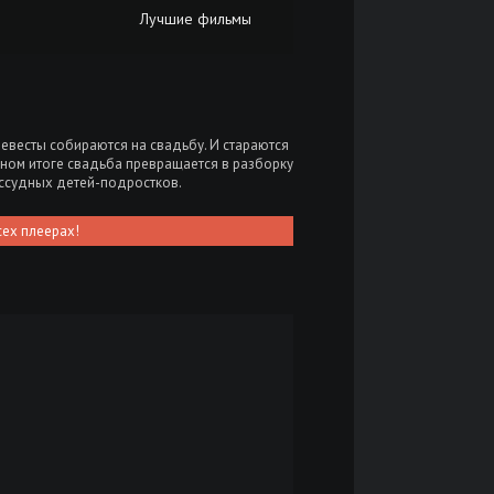
Лучшие фильмы
невесты собираются на свадьбу. И стараются
ечном итоге свадьба превращается в разборку
ассудных детей-подростков.
сех плеерах!