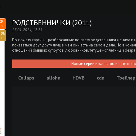
)
РОДСТВЕННИЧКИ (2011)
.1
27-01-2014, 12:25
.0
По сюжету картины, разбросанные по свету родственники жениха и 
показаться друг другу лучше, чем они есть на самом деле. Но в кон
отношений бывших супругов, любовников, тетушек-сплетниц и безр
Новые серии и качество ищите во в
Collaps
alloha
HDVB
cdn
Трейлер