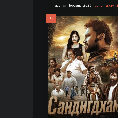
Главная
-
Боевик
,
2026
-
Сандигдхам (
TS