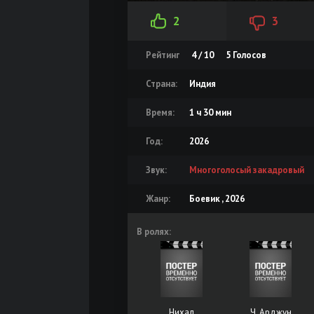
2
3
Рейтинг
4 / 10
5
Голосов
Страна:
Индия
Время:
1 ч 30 мин
Год:
2026
Звук:
Многоголосый закадровый
Жанр:
Боевик , 2026
В ролях:
Нихал
Ч. Арджун