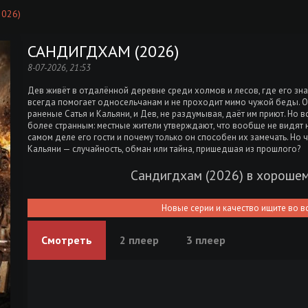
2026)
САНДИГДХАМ (2026)
8-07-2026, 21:53
Дев живёт в отдалённой деревне среди холмов и лесов, где его зн
всегда помогает односельчанам и не проходит мимо чужой беды.
раненые Сатья и Кальяни, и Дев, не раздумывая, даёт им приют. Но 
более странным: местные жители утверждают, что вообще не видят н
самом деле его гости и почему только он способен их замечать. Но 
Кальяни — случайность, обман или тайна, пришедшая из прошлого?
Сандигдхам (2026) в хороше
Новые серии и качество ищите во в
Смотреть
2 плеер
3 плеер