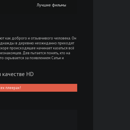
Лучшие фильмы
ают как доброго и отзывчивого человека. Он
 Однажды в деревню неожиданно приходят
вскоре происходящее начинает казаться всё
езнакомцев. Дев пытается понять, кто на
что скрывается за появлением Сатьи и
м качестве HD
сех плеерах!