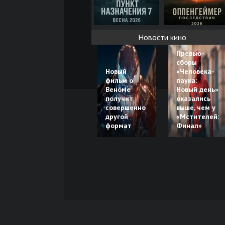
Новости кино
Превью-
сборы
Новый
«Человека-
фильм о
паука:
Веноме
Новый день»
получит
оказались
совершенно
выше, чем у
другой
«Мстителей:
формат
Финал»