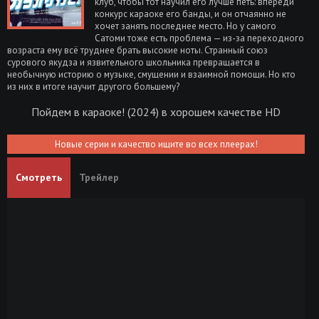
клуб, чтобы тот научил его лучше петь: впереди
конкурс караоке его банды, и он отчаянно не
хочет занять последнее место. Но у самого
Сатоми тоже есть проблема — из-за переходного
возраста ему всё труднее брать высокие ноты. Странный союз
сурового якудза и язвительного школьника превращается в
необычную историю о музыке, смущении и взаимной помощи. Но кто
из них в итоге научит другого большему?
Пойдем в караоке! (2024) в хорошем качестве HD
Новые серии и качество ищите во всех плеерах!
Смотреть
Трейлер