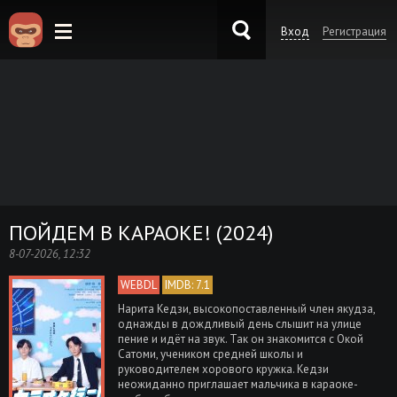
Вход
Регистрация
KinoKong.es
ПОЙДЕМ В КАРАОКЕ! (2024)
8-07-2026, 12:32
WEBDL
IMDB: 7.1
Нарита Кедзи, высокопоставленный член якудза,
однажды в дождливый день слышит на улице
пение и идёт на звук. Так он знакомится с Окой
Сатоми, учеником средней школы и
руководителем хорового кружка. Кедзи
неожиданно приглашает мальчика в караоке-