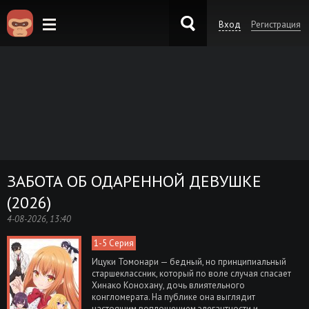
Вход
Регистрация
KinoKong.es
ЗАБОТА ОБ ОДАРЕННОЙ ДЕВУШКЕ
(2026)
4-08-2026, 13:40
1-5 Серия
Ицуки Томонари — бедный, но принципиальный
старшеклассник, который по воле случая спасает
Хинако Конохану, дочь влиятельного
конгломерата. На публике она выглядит
настоящим воплощением элегантности и