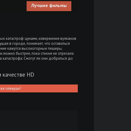
Лучшие фильмы
х катастроф: цунами, извержения вулканов
щая в городе, понимает, что оставаться
ение кажутся высокогорные пещеры,
к можно быстрее, пока стихия не отрезала
ма катастрофа. Смогут ли они добраться до
м качестве HD
сех плеерах!