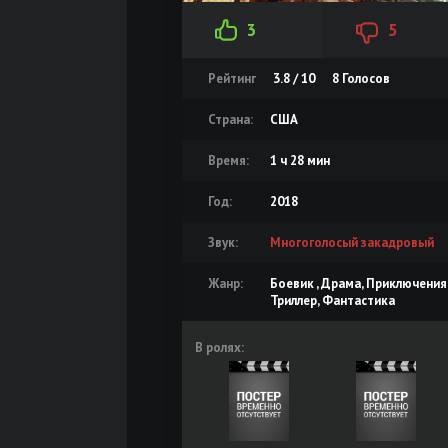
3
5
Рейтинг
3.8 / 10
8
Голосов
Страна:
США
Время:
1 ч 28 мин
Год:
2018
Звук:
Многоголосый закадровый
Жанр:
Боевик , Драма, Приключения
Триллер, Фантастика
В ролях: