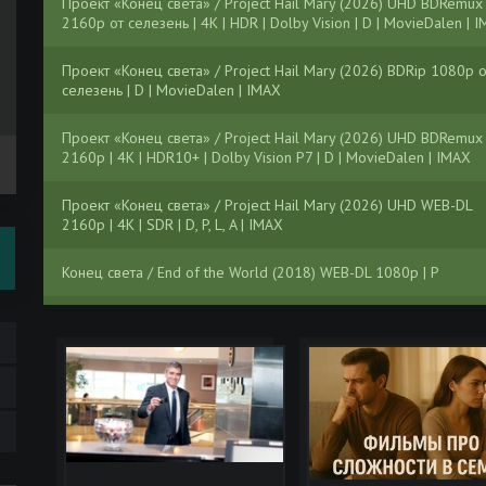
Проект «Конец света» / Project Hail Mary (2026) UHD BDRemux
2160p от селезень | 4K | HDR | Dolby Vision | D | MovieDalen | 
Проект «Конец света» / Project Hail Mary (2026) BDRip 1080p о
селезень | D | MovieDalen | IMAX
Проект «Конец света» / Project Hail Mary (2026) UHD BDRemux 
2160p | 4K | HDR10+ | Dolby Vision P7 | D | MovieDalen | IMAX
Проект «Конец света» / Project Hail Mary (2026) UHD WEB-DL
2160p | 4K | SDR | D, P, L, A | IMAX
Конец света / End of the World (2018) WEB-DL 1080p | P
Проект «Конец света» / Project Hail Mary (2026) WEB-DL-HEVC
2160p | 4K | HDR10+ | Dolby Vision Profile 8 | D, P, L, A | IMAX
Конец света / End of Days (1999) UHD BDRip 2160p | HDR10 | 
Проект «Конец света» / Project Hail Mary (2026) WEB-DL 1080p
Scarabey | D, P | MovieDalen, Jaskier, LostFilm, Яроцкий | IMAX