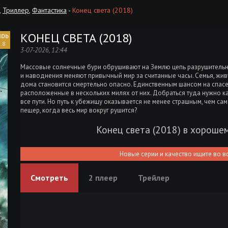
,
Триллер
,
Фантастика
-
Конец света (2018)
КОНЕЦ СВЕТА (2018)
.8
3-07-2026, 12:44
Массовые солнечные бури обрушивают на Землю цепь разрушительны
и наводнения меняют привычный мир за считанные часы. Семья, живу
дома становится смертельно опасно. Единственным шансом на спас
расположенные в нескольких милях от них. Добраться туда нужно ка
все пути. Но путь к убежищу оказывается не менее страшным, чем са
пещер, когда весь мир вокруг рушится?
Конец света (2018) в хороше
Новые серии и качество ищите во в
Смотреть
2 плеер
Трейлер