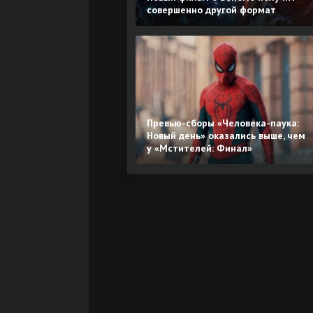
совершенно другой формат
Превью-сборы «Человека-паука:
Новый день» оказались выше, чем
у «Мстителей: Финал»