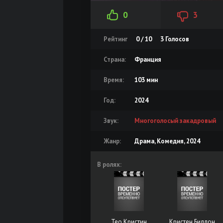
0
3
Рейтинг
0 / 10
3
Голосов
Страна:
Франция
Время:
103 мин
Год:
2024
Звук:
Многоголосый закадровый
Жанр:
Драма, Комедия, 2024
В ролях:
Тео Кристин
Кристен Биллон