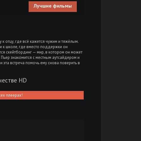
Лучшие фильмы
 к отцу, где всё кажется чужим и тяжёлым.
и к школе, где вместо поддержки он
тся скейтбординг — мир, в котором он может
 Пьер знакомится с местным аутсайдером и
и эта встреча помочь ему снова поверить в
честве HD
сех плеерах!