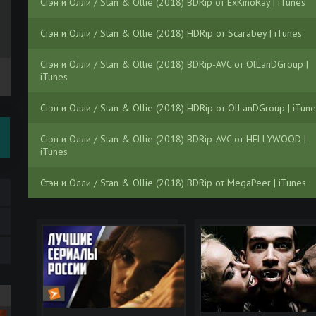
Стэн и Олли / Stan & Ollie (2018) BDRip от ExKinoRay | iTunes
Стэн и Олли / Stan & Ollie (2018) HDRip от Scarabey | iTunes
Стэн и Олли / Stan & Ollie (2018) BDRip-AVC от OlLanDGroup |
iTunes
Стэн и Олли / Stan & Ollie (2018) HDRip от OlLanDGroup | iTune
Стэн и Олли / Stan & Ollie (2018) BDRip-AVC от HELLYWOOD |
iTunes
Стэн и Олли / Stan & Ollie (2018) BDRip от MegaPeer | iTunes
Стэн и Олли / Stan & Ollie (2018) BDRip 1080p | iTunes
Стэн и Олли / Stan & Ollie (2018) BDRip 720p | iTunes
Стэн и Олли / Stan & Ollie (2018) BDRip | iTunes
Всё или ничего: Новозеландские «Олл Блэкс» / All or Nothing: