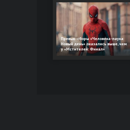
Превью-сборы «Человека-паука:
Новый день» оказались выше, чем
у «Мстителей: Финал»