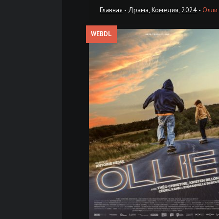
Главная
-
Драма
,
Комедия
,
2024
-
Олли
WEBDL