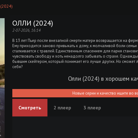
 (2024)
ОЛЛИ (2024)
2-07-2026, 16:14
В 13 лет Пьер после внезапной смерти матери возвращается на ферму
Ему приходится заново привыкать к дому, к молчаливой боли семьи 
сталкивается с травлей. Единственным спасением для парня станови
чувствовать свободу и хоть ненадолго забывать о страхе. Однажды
бывшим скейтером, который понимает его лучше других. Но сможет л
себя?
Олли (2024) в хорошем ка
Новые серии и качество ищите во в
Смотреть
2 плеер
3 плеер