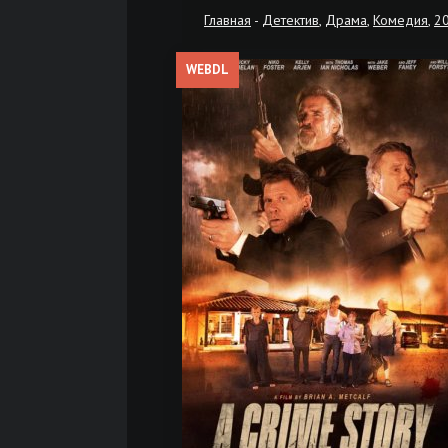
Главная
-
Детектив
,
Драма
,
Комедия
,
2
WEBDL