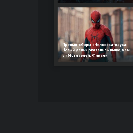
Превью-сборы «Человека-паука:
Новый день» оказались выше, чем
у «Мстителей: Финал»