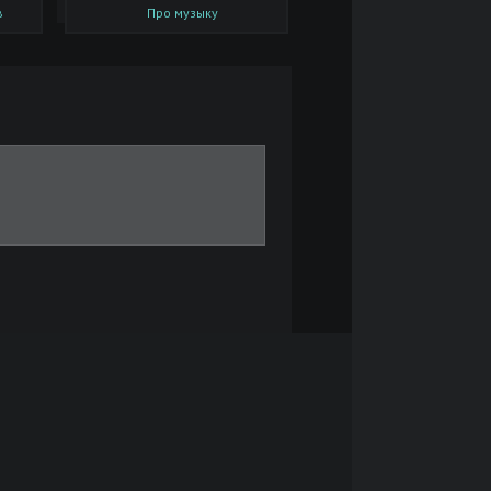
в
Про музыку
Размер: 21.3 MB
Скачать
,
Размер: 4.5 GB
Скачать
Размер: 23.9 MB
Скачать