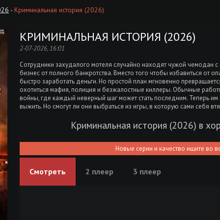
026
-
Криминальная история (2026)
КРИМИНАЛЬНАЯ ИСТОРИЯ (2026)
2-07-2026, 16:01
Сотрудники захудалого мотеля случайно находят чужой чемодан с н
бизнес от полного банкротства. Вместо того чтобы избавиться от о
быстро заработать деньги. Но простой план мгновенно превращаетс
охотиться мафия, полиция и безжалостные киллеры. Обычные работ
войны, где каждый неверный шаг может стать последним. Теперь им 
выжить. Но смогут ли они выбраться из игры, в которую сами себя вт
Криминальная история (2026) в х
Новые серии и качество ищите во в
Смотреть
2 плеер
3 плеер