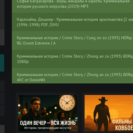
Софья Багдасарова - Воры, вандалы и идиоты. Криминальная
история русского искусства (2019) МР3
Карлхайнц Дешнер - Криминальная история христианства [2 кн
(1996-1998) PDF, DJVU
Криминальная история / Crime Story / Cung on zo (1993) HDRip
RG Orient Extreme | A
Криминальная история / Crime Story / Zhong an zu (1993) BDRi
1080p
Криминальная история / Crime Story / Zhong an zu (1993) BDRi
AVC от DenisNN
Криминальная история / Crime Story / Zhong an zu (1993) BDRi
HQCLUB
Криминальная история / Jung on zo / Crime Story (1993) BDRip
[AV1/2160p] [4K, SDR, 10-bit] [handmade Upscale AI]
Криминальная история / The Last Job / Crime Story (2021) WEB-