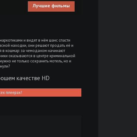
Лучшие фильмы
аркотиками и видят в нём шанс спасти
пасной находки, они решают продать её и
я в кошмар: за чемоданом начинают
ники оказываются в центре криминальной
нужно не только сохранить мотель, но и
янули?
орошем качестве HD
сех плеерах!